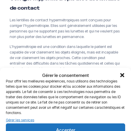
de contact
Les lentilles de contact hypermétropiques sont conçues pour
corriger l'hypermétropie. Elles sont généralement utilisées par les
personnes qui ne supportent pas les lunettes et qui ne veulent pas
non plus porter des lunettes en permanence.
L'hypermétropie est une condition dans laquelle le patient est
capable de voir clairement les objets éloignés, mais est incapable
de voir clairement les objets proches. Cette condition peut
entraîner des difficultés dans les tâches quotidiennes et celles qui
nécessitent une vision rapprochée.
Gérer le consentement
Les lentilles de contact hypermetrope sont fabriquées en matériau
Pour offrir les meilleures expériences, nous utilisons des technologies
hydrogel souple, ce qui leur permet de rester flexibles pour une
telles que les cookies pour stocker et/ou accéder aux informations des
insertion et un retrait faciles dans votre œil.
appareils. Le fait de consentir à ces technologies nous permettra de
traiter des données telles que le comportement de navigation ou les ID
Ces lentilles offrent une excellente vision de loin et une meilleure
uniques sur ce site. Le fait de ne pas consentir ou de retirer son
Livraison offerte à partir de 120€
vision de près sans sacrifier le confort ou la commodité. Les lentilles
consentement peut avoir un effet négatif sur certaines caractéristiques et
Paiements sécurisés
Service client
pour hypermetrope sont dotées d'un revêtement antireflet qui
fonctions.
résiste aux reflets et réduit la fatigue oculaire, ainsi que d'un
Gérer les services
revêtement hydrophile qui aide à lubrifier l'œil afin de maintenir le
confort tout au long de la journée.
Accepter