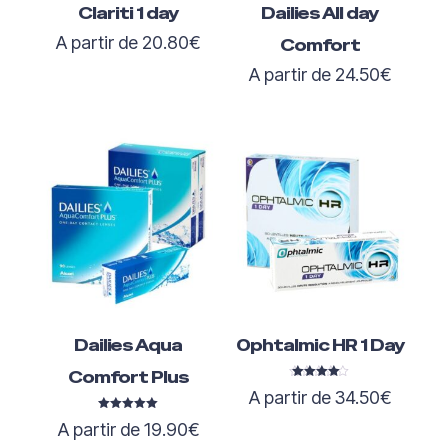
Clariti 1 day
Dailies All day
A partir de
20.80
€
Comfort
A partir de
24.50
€
Dailies Aqua
Ophtalmic HR 1 Day
Comfort Plus
Note
A partir de
34.50
€
4.50
sur 5
Note
A partir de
19.90
€
5.00
sur 5