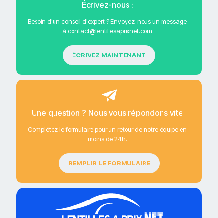
Écrivez-nous :
Besoin d'un conseil d'expert ? Envoyez-nous un message
à contact@lentillesaprixnet.com
ÉCRIVEZ MAINTENANT
Une question ? Nous vous répondons vite
Complétez le formulaire pour un retour de notre équipe en
moins de 24h.
REMPLIR LE FORMULAIRE