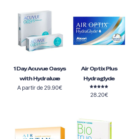
1 Day Acuvue Oasys
Air Optix Plus
with Hydraluxe
Hydraglyde
A partir de
29.90
€
Note
28.20
€
5.00
sur 5