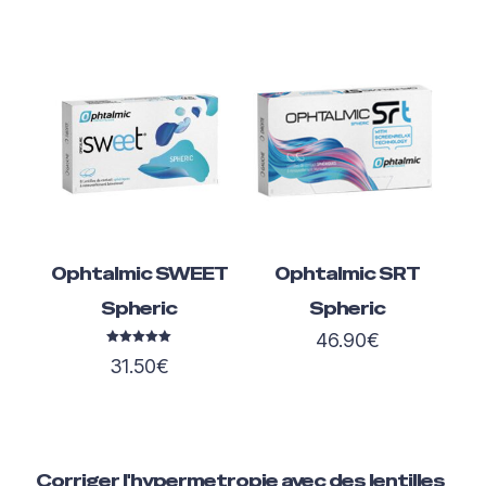
Ophtalmic SWEET
Ophtalmic SRT
Spheric
Spheric
46.90
€
Note
31.50
€
5.00
sur 5
Corriger l'hypermetropie avec des lentilles