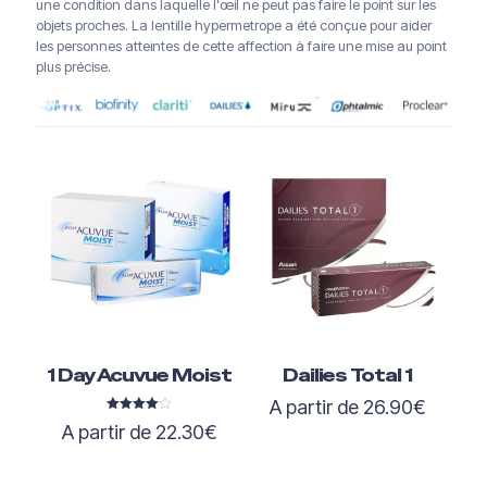
une condition dans laquelle l'œil ne peut pas faire le point sur les
objets proches. La lentille hypermetrope a été conçue pour aider
les personnes atteintes de cette affection à faire une mise au point
plus précise.
1 Day Acuvue Moist
Dailies Total 1
A partir de
26.90
€
Note
A partir de
22.30
€
4.00
sur 5