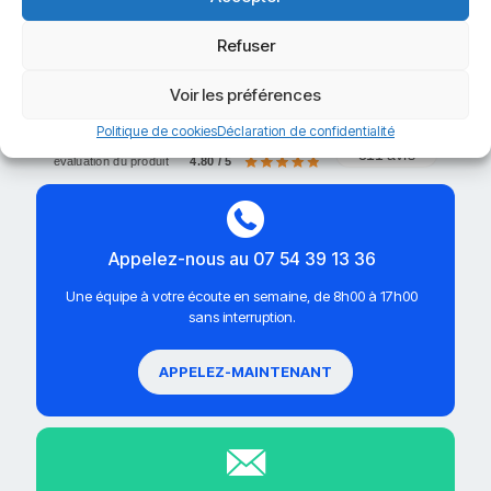
Refuser
Voir les préférences
Politique de cookies
Déclaration de confidentialité
avis sur la boutique
4.85 / 5
311 avis
évaluation du produit
4.80 / 5
Appelez-nous au 07 54 39 13 36
Une équipe à votre écoute en semaine, de 8h00 à 17h00
sans interruption.
APPELEZ-MAINTENANT