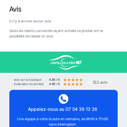
Avis
Livraison offerte à partir de 120€
Paiements sécurisés
Service client
Il n’y a encore aucun avis
Seuls les clients connectés ayant acheté ce produit ont la
possibilité de laisser un avis.
avis sur la boutique
4.85 / 5
311 avis
évaluation du produit
4.80 / 5
Appelez-nous au 07 54 39 13 36
Une équipe à votre écoute en semaine, de 8h00 à 17h00
sans interruption.