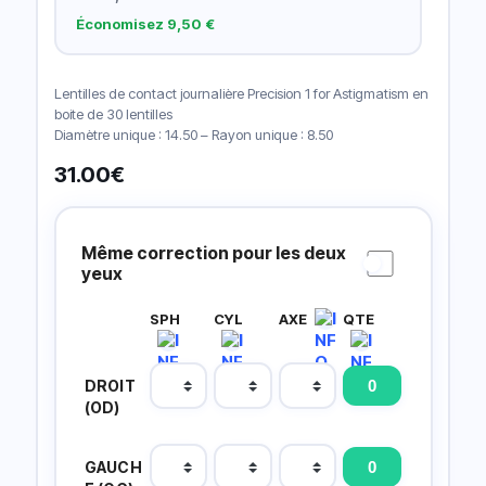
Économisez 9,50 €
Lentilles de contact journalière Precision 1 for Astigmatism en
boite de 30 lentilles
Diamètre unique : 14.50 – Rayon unique : 8.50
31.00
€
Prescripción
Lentillas
Même correction pour les deux
yeux
SPH
CYL
AXE
QTE
DROIT
(OD)
GAUCH