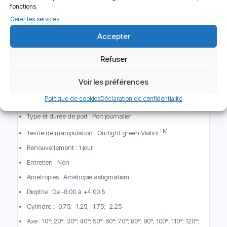
fonctions.
sont adaptées à vos besoins spécifiques.
Gérer les services
Caractéristique de la lentille
Accepter
de contact journalière
Refuser
PRECISION 1 for Astigmatism
Voir les préférences
Lentilles : Souples
Politique de cookies
Déclaration de confidentialité
Nombre lentilles par boite : Boite de 30 ou 90 lentilles
Type et durée de port : Port journalier
TM
Teinte de manipulation : Oui light green Visitint
Renouvellement : 1 jour
Entretien : Non
Amétropies : Amétropie astigmatism
Dioptrie : De -8.00 à +4.00 δ
Cylindre : -0.75; -1.25; -1.75; -2.25
Axe : 10°; 20°; 30°; 40°; 50°; 60°; 70°; 80°; 90°; 100°; 110°; 120°;