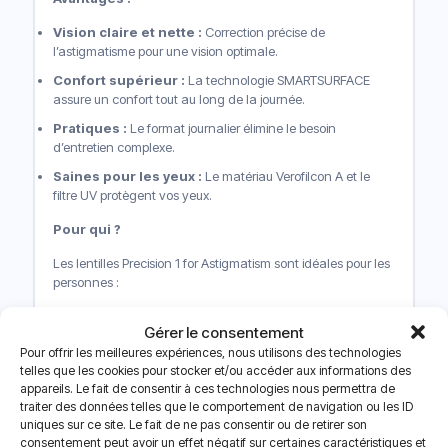
Vision claire et nette :
Correction précise de
l’astigmatisme pour une vision optimale.
Confort supérieur :
La technologie SMARTSURFACE
assure un confort tout au long de la journée.
Pratiques :
Le format journalier élimine le besoin
d’entretien complexe.
Saines pour les yeux :
Le matériau Verofilcon A et le
filtre UV protègent vos yeux.
Pour qui ?
Les lentilles Precision 1 for Astigmatism sont idéales pour les
personnes :
Ayant un astigmatisme et souhaitant corriger leur vision.
Gérer le consentement
Privilégiant le confort et la facilité d’utilisation.
Pour offrir les meilleures expériences, nous utilisons des technologies
telles que les cookies pour stocker et/ou accéder aux informations des
Cherchant une solution pratique pour la correction de la
appareils. Le fait de consentir à ces technologies nous permettra de
vue.
traiter des données telles que le comportement de navigation ou les ID
uniques sur ce site. Le fait de ne pas consentir ou de retirer son
Si vous envisagez d’essayer ces lentilles, il est essentiel de
consentement peut avoir un effet négatif sur certaines caractéristiques et
consulter votre ophtalmologue afin de déterminer si elles