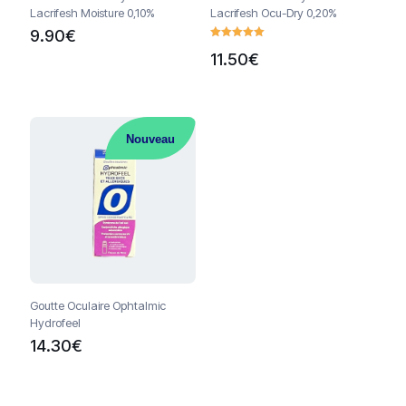
Lacrifesh Moisture 0,10%
Lacrifesh Ocu-Dry 0,20%
9.90
€
Note
11.50
€
5.00
sur 5
Nouveau
Goutte Oculaire Ophtalmic
Hydrofeel
14.30
€