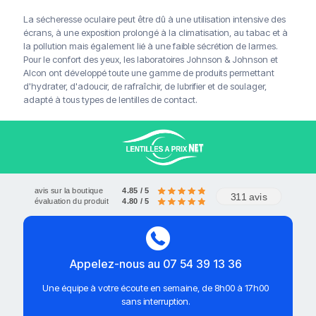
La sécheresse oculaire peut être dû à une utilisation intensive des
Livraison offerte à partir de 120€
écrans, à une exposition prolongé à la climatisation, au tabac et à
Paiements sécurisés
Service client
la pollution mais également lié à une faible sécrétion de larmes.
Pour le confort des yeux, les laboratoires Johnson & Johnson et
Alcon ont développé toute une gamme de produits permettant
d'hydrater, d'adoucir, de rafraîchir, de lubrifier et de soulager,
adapté à tous types de lentilles de contact.
avis sur la boutique
4.85 / 5
311 avis
évaluation du produit
4.80 / 5
Appelez-nous au 07 54 39 13 36
Une équipe à votre écoute en semaine, de 8h00 à 17h00
sans interruption.