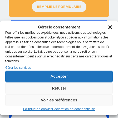
REMPLIR LE FORMULAIRE
Gérer le consentement
Pour offrir les meilleures expériences, nous utilisons des technologies
telles que les cookies pour stocker et/ou accéder aux informations des
appareils. Le fait de consentir à ces technologies nous permettra de
traiter des données telles que le comportement de navigation ou les ID
uniques sur ce site. Le fait de ne pas consentir ou de retirer son
consentement peut avoir un effet négatif sur certaines caractéristiques et
Recevez notre guide GRATUIT pour l’utilisation de vos
fonctions.
lentilles !
Indiquez nous
vos informations de contact
et
pour
Gérer les services
recevoir notre guide
directement par mail.
Accepter
Refuser
Voir les préférences
Garantie
Sélection
d'originalité
Premium
Politique de cookies
Déclaration de confidentialité