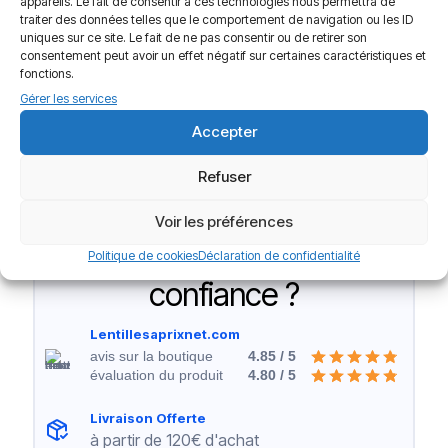
appareils. Le fait de consentir à ces technologies nous permettra de
assumer la responsabilité. Cette transition offre non seulement un
traiter des données telles que le comportement de navigation ou les ID
confort visuel optimal, mais aussi une liberté de mouvement et un
uniques sur ce site. Le fait de ne pas consentir ou de retirer son
gain de confiance en soi. Avec les bons conseils et un suivi adapté,
consentement peut avoir un effet négatif sur certaines caractéristiques et
les lentilles peuvent être un choix judicieux pour votre adolescent.
fonctions.
Gérer les services
En fin de compte, il est important de consulter un professionnel de
la santé visuelle pour discuter des options et s’assurer que les
Accepter
lentilles choisies sont bien adaptées aux besoins de votre ado.
Refuser
5/5 - (1 vote)
Voir les préférences
Pourquoi nous faire
Politique de cookies
Déclaration de confidentialité
confiance ?
Lentillesaprixnet.com
avis sur la boutique
4.85 / 5
évaluation du produit
4.80 / 5
Livraison Offerte
à partir de 120€ d'achat