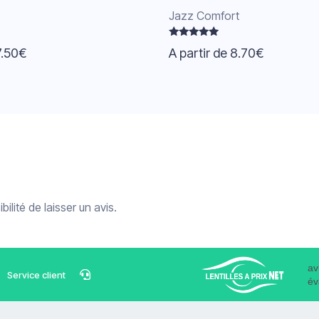
Jazz Comfort
Note
7.50
€
A partir de
8.70
€
4.75
sur 5
ilité de laisser un avis.
av
Service client
év