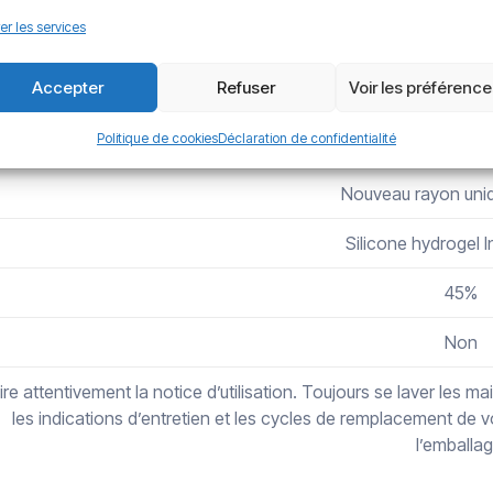
er les services
Amétropie Sp
Accepter
Refuser
Voir les préférenc
De -12.00 à +
Politique de cookies
Déclaration de confidentialité
14.20 m
Nouveau rayon uni
Silicone hydrogel I
45%
Non
ire attentivement la notice d’utilisation. Toujours se laver les
les indications d’entretien et les cycles de remplacement de vo
l’emballag