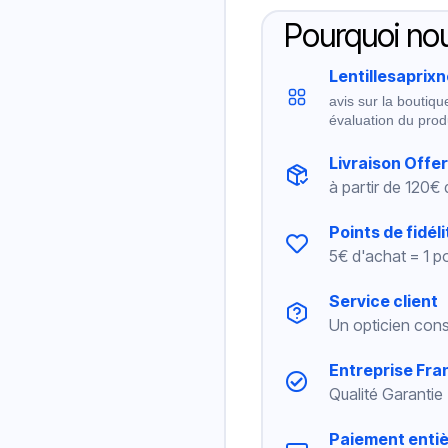
Pourquoi nou
Lentillesaprix
avis sur la boutiqu
évaluation du prod
Livraison Offe
à partir de 120€
Points de fidéli
5€ d'achat = 1 po
Service client
Un opticien cons
Entreprise Fra
Qualité Garantie
Paiement enti