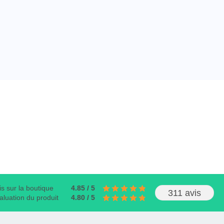
is sur la boutique
4.85 / 5
311 avis
aluation du produit
4.80 / 5