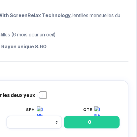
With ScreenRelax Technology,
lentilles mensuelles du
illes (6 mois pour un oeil)
– Rayon unique 8.60
 les deux yeux
SPH
QTE