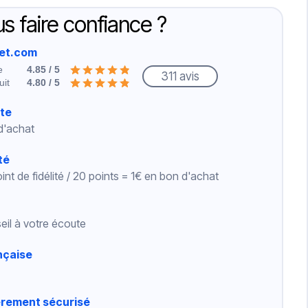
s faire confiance ?
net.com
e
4.85 / 5
311 avis
uit
4.80 / 5
rte
 d'achat
té
int de fidélité / 20 points = 1€ en bon d'achat
eil à votre écoute
nçaise
èrement sécurisé