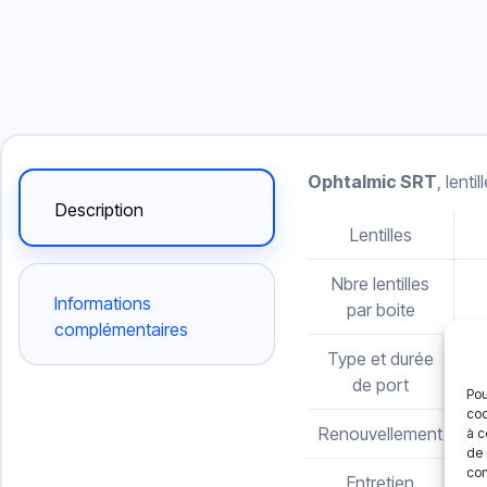
Ophtalmic SRT
, lent
Description
Lentilles
Nbre lentilles
Informations
par boite
complémentaires
Type et durée
de port
Pou
coo
Renouvellement
à c
de 
con
Entretien