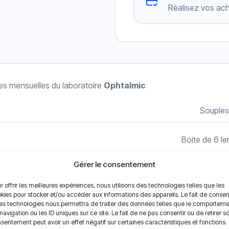
Réalisez vos ach
illes mensuelles du laboratoire
Ophtalmic
Souples
Boite de 6 len
Gérer le consentement
Journalie
r offrir les meilleures expériences, nous utilisons des technologies telles que les
kies pour stocker et/ou accéder aux informations des appareils. Le fait de consen
30 jours
es technologies nous permettra de traiter des données telles que le comportem
navigation ou les ID uniques sur ce site. Le fait de ne pas consentir ou de retirer s
sentement peut avoir un effet négatif sur certaines caractéristiques et fonctions.
Oui