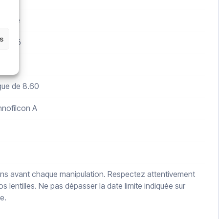
érique
es
8.00 δ
m
que de 8.60
nnofilcon A
 mains avant chaque manipulation. Respectez attentivement
s lentilles. Ne pas dépasser la date limite indiquée sur
e.