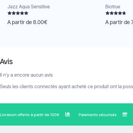
Jazz Aqua Sensitive
Biotrue
Note
Note
A partir de
8.00
€
A partir de
4.86
4.50
sur 5
sur 5
Avis
Il n’y a encore aucun avis
Seuls les clients connectés ayant acheté ce produit ont la possib
Livraison offerte à partir de 120€
Paiements sécurisés