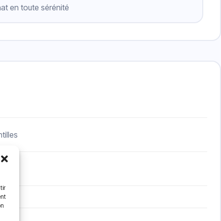
at en toute sérénité
tilles
r
tir
ent
on