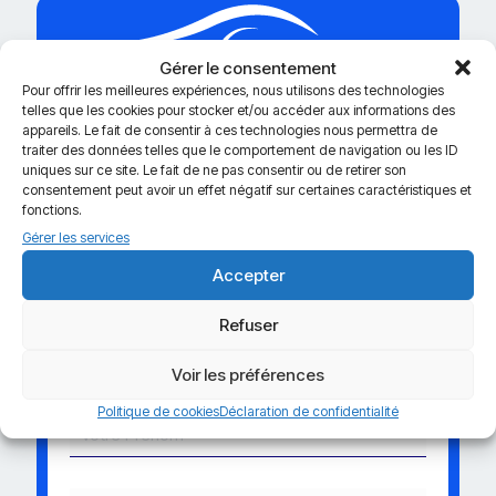
Gérer le consentement
Pour offrir les meilleures expériences, nous utilisons des technologies
telles que les cookies pour stocker et/ou accéder aux informations des
appareils. Le fait de consentir à ces technologies nous permettra de
Recevez notre guide GRATUIT pour l’utilisation de vos
traiter des données telles que le comportement de navigation ou les ID
lentilles !
uniques sur ce site. Le fait de ne pas consentir ou de retirer son
Indiquez nous
vos informations de contact
et
pour
consentement peut avoir un effet négatif sur certaines caractéristiques et
recevoir notre guide
directement par mail.
fonctions.
Gérer les services
Accepter
Refuser
Garantie
Sélection
d'originalité
Premium
Voir les préférences
Politique de cookies
Déclaration de confidentialité