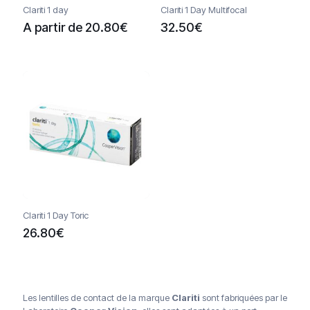
Clariti 1 day
Clariti 1 Day Multifocal
A partir de
20.80
€
32.50
€
Clariti 1 Day Toric
26.80
€
Livraison offerte à partir de 120€
Paiements sécurisés
Service client
Les lentilles de contact de la marque
Clariti
sont fabriquées par le