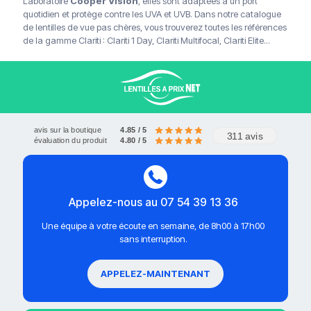
Laboratoire
Cooper Vision
, elles sont adaptées à un port
quotidien et protège contre les UVA et UVB. Dans notre catalogue
de lentilles de vue pas chères, vous trouverez toutes les références
de la gamme Clariti : Clariti 1 Day, Clariti Multifocal, Clariti Elite...
avis sur la boutique
4.85 / 5
311 avis
évaluation du produit
4.80 / 5
Appelez-nous au 07 54 39 13 36
Une équipe à votre écoute en semaine, de 8h00 à 17h00
sans interruption.
APPELEZ-MAINTENANT