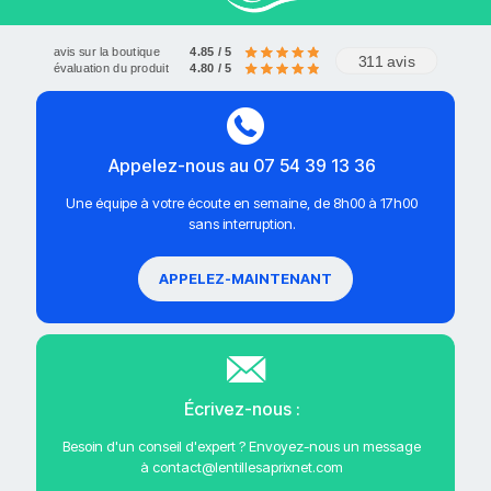
avis sur la boutique
4.85 / 5
311 avis
évaluation du produit
4.80 / 5
Appelez-nous au 07 54 39 13 36
Une équipe à votre écoute en semaine, de 8h00 à 17h00
sans interruption.
APPELEZ-MAINTENANT
Écrivez-nous :
Besoin d'un conseil d'expert ? Envoyez-nous un message
à contact@lentillesaprixnet.com