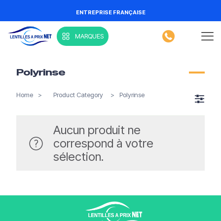
ENTREPRISE FRANÇAISE
MARQUES
Polyrinse
Home
>
Product Category
>
Polyrinse
Aucun produit ne
Livraison offerte à partir de 120€
correspond à votre
Paiements sécurisés
Service client
sélection.