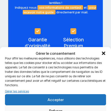
lentilles !
Indiquez nous
vos informations de contact
et
pour
recevoir notre guide
directement par mail.
Garantie
Sélection
d'originalité
Premium
Gérer le consentement
Pour offrir les meilleures expériences, nous utilisons des technologies
telles que les cookies pour stocker et/ou accéder aux informations des
appareils. Le fait de consentir à ces technologies nous permettra de
traiter des données telles que le comportement de navigation ou les ID
uniques sur ce site. Le fait de ne pas consentir ou de retirer son
consentement peut avoir un effet négatif sur certaines caractéristiques et
fonctions.
Gérer les services
En soumettant ce formulaire, j'accepte que les informations
Accepter
saisies soient exploitées dans le cadre de la demande de contact et
de la relation commerciale qui peut en découler.
Refuser