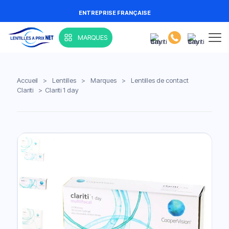
ENTREPRISE FRANÇAISE
MARQUES
Accueil
>
Lentilles
>
Marques
>
Lentilles de contact
Clariti
>
Clariti 1 day