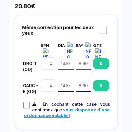
20.80
€
Prescripción
Lentillas
Même correction pour les deux
yeux
SPH
DIA
RAY
QTE
DROIT
(OD)
GAUCH
E (OG)
⚠ En cochant cette case vous
confirmez que
vous disposez d'une
ordonnance valable !