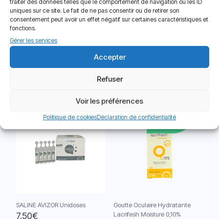
traiter des données telles que le comportement de navigation ou les ID
uniques sur ce site. Le fait de ne pas consentir ou de retirer son
consentement peut avoir un effet négatif sur certaines caractéristiques et
fonctions.
Gérer les services
Goutte Oculaire Ophtalmic
Goutte Oculaire Hydratante
Accepter
Hydrofeel
Lacrifesh Ocu-Dry 0,20%
14.30
€
Refuser
Note
11.50
€
5.00
sur 5
Voir les préférences
Politique de cookies
Déclaration de confidentialité
Nouveau
SALINE AVIZOR Unidoses
Goutte Oculaire Hydratante
Lacrifesh Moisture 0,10%
7.50
€