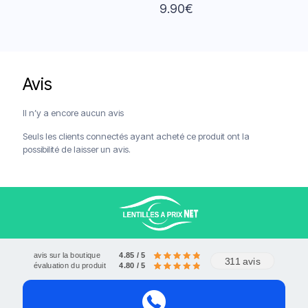
9.90
€
Avis
Livraison offerte à partir de 120€
Paiements sécurisés
Service client
Il n’y a encore aucun avis
Seuls les clients connectés ayant acheté ce produit ont la
possibilité de laisser un avis.
avis sur la boutique
4.85 / 5
311 avis
évaluation du produit
4.80 / 5