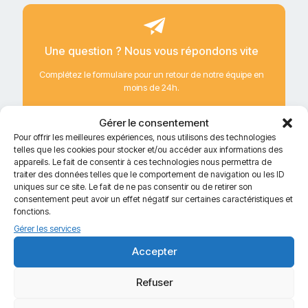
Une question ? Nous vous répondons vite
Complétez le formulaire pour un retour de notre équipe en
moins de 24h.
Gérer le consentement
REMPLIR LE FORMULAIRE
Pour offrir les meilleures expériences, nous utilisons des technologies
telles que les cookies pour stocker et/ou accéder aux informations des
appareils. Le fait de consentir à ces technologies nous permettra de
traiter des données telles que le comportement de navigation ou les ID
uniques sur ce site. Le fait de ne pas consentir ou de retirer son
consentement peut avoir un effet négatif sur certaines caractéristiques et
fonctions.
Gérer les services
Accepter
Recevez notre guide GRATUIT pour l’utilisation de vos
lentilles !
Indiquez nous
vos informations de contact
et
pour
Refuser
recevoir notre guide
directement par mail.