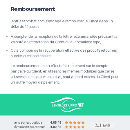
Remboursement
lentillesaprixnet.com s’engage à rembourser le Client dans un
délai de 14 jours :
À compter de la réception de la lettre recommandée précisant la
volonté de rétractation du Client ou du formulaire type,
Ou à compter de la récupération effective des produits retournés,
si celle-ci est postérieure.
Livraison offerte à partir de 120€
Paiements sécurisés
Service client
Le remboursement sera effectué directement sur le compte
bancaire du Client, en utilisant les mêmes modalités que celles
utilisées pour le paiement initial, sauf accord exprès du Client pour
un autre moyen de paiement.
avis sur la boutique
4.85 / 5
311 avis
évaluation du produit
4.80 / 5