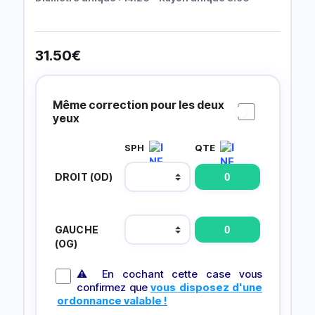
31.50
€
Prescripción
Lentillas
Même correction pour les deux
yeux
SPH
QTE
DROIT (OD)
GAUCHE
(OG)
⚠ En cochant cette case vous
confirmez que
vous disposez d'une
ordonnance valable !