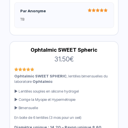
Par Anonyme
Note
5
TB
sur 5
Ophtalmic SWEET Spheric
31.50
€
Noté
1
5.00
Ophtalmic SWEET SPHERIC
, lentilles bimensuelles du
sur 5
laboratoire
Ophtalmic
basé sur
notation
client
► Lentilles souples en silicone hydrogel
► Corrige la Myopie et Hypermétropie
► Bimensuelle
En boite de 6 lentilles (3 mois pour un oeil)
Diamètre unique : 14.20 – Rayon unique 8.60