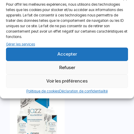
Pour offrir les meilleures expériences, nous utilisons des technologies
telles que les cookies pour stocker et/ou accéder aux informations des
appareils. Le fait de consentir à ces technologies nous permettra de
traiter des données telles que le comportement de navigation ou les ID
uniques sur ce site. Le fait de ne pas consentir ou de retirer son
Sold out
consentement peut avoir un effet négatif sur certaines caractéristiques et
fonctions.
Gérer les services
Accepter
Biotrue – 3 flacons de 300 ml +
Opti-Free PureMoist – 3 flacons
Refuser
3 étuis
de 300 ml + 3 étuis
28.90
€
31.90
€
Voir les préférences
Politique de cookies
Déclaration de confidentialité