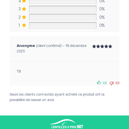
4
0%
3
0%
2
0%
1
0%
Anonyme
(client confirmé)
–
18 décembre
2025
Note
5
sur 5
TB
Livraison offerte à partir de 120€
(0)
(0)
Paiements sécurisés
Service client
Seuls les clients connectés ayant acheté ce produit ont la
possibilité de laisser un avis.