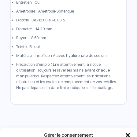
Entretien : Oui
Amétropies : Amétropie Sphérique
Dioptrie : De -12.00 à +8.00 δ
Diamètre : 14.20 mm
Rayon : 8.60 mm
Teinte : Bleuté
Matériau : Innofilcon A avec hyaluronate de sodium
Précaution d’emploi : Lire attentivement la notice
d’utilisation. Toujours se laver les mains avant chaque
manipulation. Respectez attentivement les indications
d’entretien et les cycles de remplacement de vos lentilles.
Ne pas dépasser la date limite indiquée sur l’emballage.
Vous aimerez peut-être aussi…
Gérer le consentement