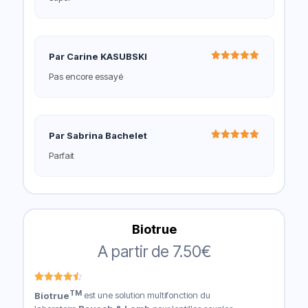
Par Carine KASUBSKI
Note
5
Pas encore essayé
sur 5
Par Sabrina Bachelet
Note
5
Parfait
sur 5
Biotrue
A partir de
7.50
€
Noté
6
4.50
TM
Biotrue
est une solution multifonction du
sur 5
basé