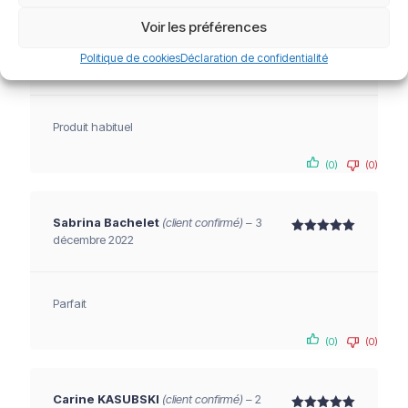
Voir les préférences
Politique de cookies
Déclaration de confidentialité
Francois R.
(client confirmé)
–
27 mai 2022
Note
5
sur 5
Produit habituel
(0)
(0)
Sabrina Bachelet
(client confirmé)
–
3
décembre 2022
Note
5
sur 5
Parfait
(0)
(0)
Carine KASUBSKI
(client confirmé)
–
2