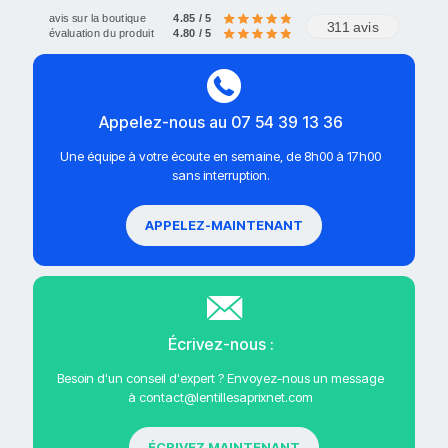
avis sur la boutique
4.85 / 5
311 avis
évaluation du produit
4.80 / 5
Appelez-nous au 07 54 39 13 36
Une équipe à votre écoute en semaine, de 8h00 à 17h00
sans interruption.
APPELEZ-MAINTENANT
Écrivez-nous :
Besoin d'un conseil d'expert ? Envoyez-nous un message
à contact@lentillesaprixnet.com
ÉCRIVEZ MAINTENANT