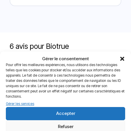
6 avis pour
Biotrue
Gérer le consentement
4,5
Pour offrir les meilleures expériences, nous utilisons des technologies
telles que les cookies pour stocker et/ou accéder aux informations des
appareils. Le fait de consentir à ces technologies nous permettra de
traiter des données telles que le comportement de navigation ou les ID
Basé sur 6 avis
uniques sur ce site. Le fait de ne pas consentir ou de retirer son
consentement peut avoir un effet négatif sur certaines caractéristiques et
fonctions.
5
66%
Gérer les services
4
16%
Accepter
3
16%
2
0%
Refuser
1
0%