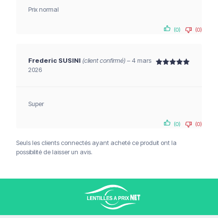
Prix normal
(0)
(0)
Frederic SUSINI
(client confirmé)
–
4 mars
2026
Note
5
sur 5
Super
Livraison offerte à partir de 120€
(0)
(0)
Paiements sécurisés
Service client
Seuls les clients connectés ayant acheté ce produit ont la
possibilité de laisser un avis.