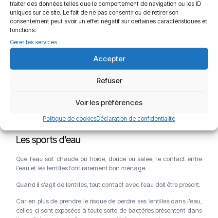
le port de lunettes adaptée est recommandé notamment dues aux
traiter des données telles que le comportement de navigation ou les ID
risques de projection.
uniques sur ce site. Le fait de ne pas consentir ou de retirer son
consentement peut avoir un effet négatif sur certaines caractéristiques et
fonctions.
Gérer les services
Accepter
Refuser
Voir les préférences
Politique de cookies
Déclaration de confidentialité
Les sports d’eau
Que l’eau soit chaude ou froide, douce ou salée, le contact entre
l’eau et les lentilles font rarement bon ménage.
Quand il s’agit de lentilles, tout contact avec l’eau doit être proscrit.
Car en plus de prendre le risque de perdre ses lentilles dans l’eau,
celles-ci sont exposées à toute sorte de bactéries présentent dans