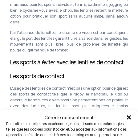
mais aussi pour les sports individuels tennis, badminton, jogging ou
bien le cyclisme vous avez le choix, les lentilles restent la meilleure
option pour pratiquer son sport sans aucune limite, sans aucun
gène.
Par l’absence de lunettes, le champ de vision est par conséquent
élargi, le port des lentilles garantit une aisance dans les gestes, les
mouvements sont plus libres, plus de problème de lunette qui
bouge ou qui manque de tomber.
Les sports à éviter avec les lentilles de contact
Les sports de contact
L’usage des lentilles de contact n’est pas une option pour ce qui est
des sports de contact tels que le rugby, le handball, le judo ou
encore le karaté, ces divers sports ne permettent pas de pratiquer
avec des lunettes, les lentilles sont plus adaptées et moins
dangereuses même si le risque de perte et de coups est toujours
Gérer le consentement
possible.
Pour offrir les meilleures expériences, nous utilisons des technologies
En revanche les sports de précision, le tir à l’arc, ou le tir sportif par
telles que les cookies pour stocker et/ou accéder aux informations des
exemple ne préconisent pas le port des lentilles, dans ce cadre-ci
appareils. Le fait de consentir à ces technologies nous permettra de