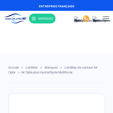
ENTREPRISE FRANÇAISE
MARQUES
Accueil
>
Lentilles
>
Marques
>
Lentilles de contact Air
Optix
>
Air Optix plus HydraGlyde Multifocal