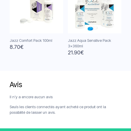
Jazz Comfort Pack 100ml
Jazz Aqua Sensitive Pack
3x360ml
8.70
€
21.90
€
Avis
Livraison offerte à partir de 120€
Paiements sécurisés
Service client
Il n’y a encore aucun avis
Seuls les clients connectés ayant acheté ce produit ont la
possibilité de laisser un avis.