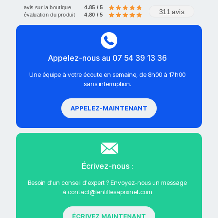
avis sur la boutique
4.85 / 5
311 avis
évaluation du produit
4.80 / 5
Appelez-nous au 07 54 39 13 36
Une équipe à votre écoute en semaine, de 8h00 à 17h00
sans interruption.
APPELEZ-MAINTENANT
Écrivez-nous :
Besoin d'un conseil d'expert ? Envoyez-nous un message
à contact@lentillesaprixnet.com
ÉCRIVEZ MAINTENANT