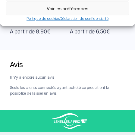
Voir les préférences
Aosept Plus Hydraglyde
SALINE AVIZOR
Politique de cookies
Déclaration de confidentialité
Note
Note
A partir de
8.90
€
A partir de
6.50
€
5.00
5.00
sur 5
sur 5
Avis
Livraison offerte à partir de 120€
Paiements sécurisés
Service client
Il n’y a encore aucun avis
Seuls les clients connectés ayant acheté ce produit ont la
possibilité de laisser un avis.