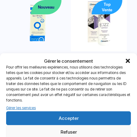
Top
Nouveau
Vente
Goutte Oculaire Hydratante
Jazz Comfort
Gérer le consentement
Lacrifesh Ocu-Dry 0,20%
Pour offrir les meilleures expériences, nous utilisons des technologies
Note
A partir de
8.70
€
telles que les cookies pour stocker et/ou accéder aux informations des
4.75
Note
sur 5
11.50
€
appareils. Le fait de consentir à ces technologies nous permettra de
5.00
sur 5
traiter des données telles que le comportement de navigation ou les ID
uniques sur ce site. Le fait de ne pas consentir ou de retirer son
consentement peut avoir un effet négatif sur certaines caractéristiques et
fonctions.
Gérer les services
Accepter
Refuser