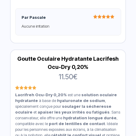
Par Pascale
Note
5
Aucune irritation
sur 5
Goutte Oculaire Hydratante Lacrifesh
Ocu-Dry 0,20%
11.50
€
Noté
1
5.00
Lacrifreh
Ocu-Dry 0,20%
est une
solution oculaire
sur 5
hydratante
à base de
hyaluronate de sodium
,
basé sur
notation
spécialement conçue pour
soulager la sécheresse
client
oculaire
et
apaiser les yeux irrités ou fatigués
. Sans
conservateur, elle offre une
hydratation longue durée
,
compatible avec le
port de lentilles de contact
. Idéale
pour les personnes exposées aux écrans, à la climatisation
ou à la pollution, elle
rétablit le confort visuel
et protège