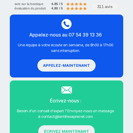
avis sur la boutique
4.85 / 5
311 avis
évaluation du produit
4.80 / 5
Appelez-nous au 07 54 39 13 36
Une équipe à votre écoute en semaine, de 8h00 à 17h00
sans interruption.
APPELEZ-MAINTENANT
Écrivez-nous :
Besoin d'un conseil d'expert ? Envoyez-nous un message
à contact@lentillesaprixnet.com
ÉCRIVEZ MAINTENANT