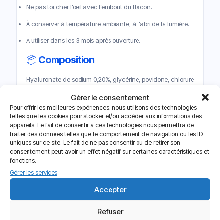
Ne pas toucher l’œil avec l’embout du flacon.
À conserver à température ambiante, à l’abri de la lumière.
À utiliser dans les 3 mois après ouverture.
📦
Composition
Hyaluronate de sodium 0,20%, glycérine, povidone, chlorure
de sodium, chlorure de magnésium, chlorure de potassium,
Gérer le consentement
chlorure de calcium, acide borique, borax décahydraté, eau
purifiée.
Pour offrir les meilleures expériences, nous utilisons des technologies
telles que les cookies pour stocker et/ou accéder aux informations des
Sans conservateur.
appareils. Le fait de consentir à ces technologies nous permettra de
traiter des données telles que le comportement de navigation ou les ID
💡
Conseil
uniques sur ce site. Le fait de ne pas consentir ou de retirer son
consentement peut avoir un effet négatif sur certaines caractéristiques et
Lacrifreh Ocu-Dry 0,20% est idéal pour les personnes
fonctions.
souffrant de
sécheresse oculaire quotidienne
due à
Gérer les services
des environnements secs, à l’exposition prolongée aux
écrans ou au port prolongé de lentilles. Son action
Accepter
hydratante et apaisante procure un
soulagement
immédiat et durable
sans effet collant ni vision trouble.
Refuser