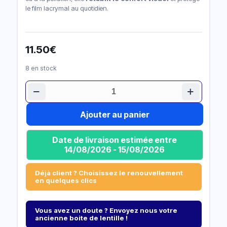
le film lacrymal au quotidien.
11.50
€
8 en stock
quantité
de
Goutte
Ajouter au panier
Oculaire
Hydratante
Lacrifesh
Date de livraison estimée entre
Ocu-
14/08/2026 - 15/08/2026
Dry
0,20%
Déjà client ? Choisissez le renouvellement
en quelques clics
Vous avez un doute ? Envoyez nous votre
ancienne boite de lentille !