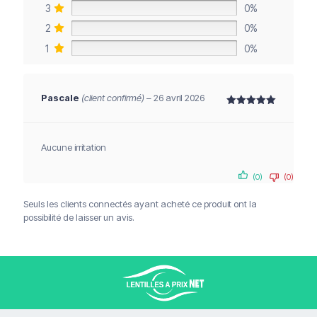
3
0%
2
0%
1
0%
Pascale
(client confirmé)
–
26 avril 2026
Note
5
sur 5
Aucune irritation
Livraison offerte à partir de 120€
(0)
(0)
Paiements sécurisés
Service client
Seuls les clients connectés ayant acheté ce produit ont la
possibilité de laisser un avis.