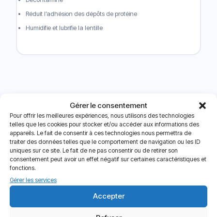
Réduit l’adhésion des dépôts de protéine
Humidifie et lubrifie la lentille
Gérer le consentement
Pour offrir les meilleures expériences, nous utilisons des technologies
Avis
telles que les cookies pour stocker et/ou accéder aux informations des
Livraison offerte à partir de 120€
appareils. Le fait de consentir à ces technologies nous permettra de
Paiements sécurisés
Service client
traiter des données telles que le comportement de navigation ou les ID
Il n’y a encore aucun avis
uniques sur ce site. Le fait de ne pas consentir ou de retirer son
Seuls les clients connectés ayant acheté ce produit ont la
consentement peut avoir un effet négatif sur certaines caractéristiques et
possibilité de laisser un avis.
fonctions.
Gérer les services
Accepter