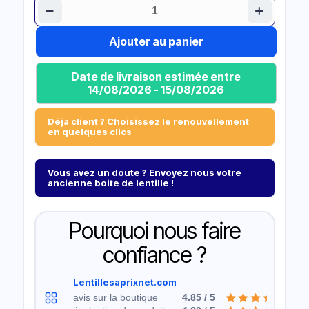
quantité
de
Goutte
Ajouter au panier
Oculaire
Hydratante
Lacrifesh
Date de livraison estimée entre
Moisture
14/08/2026 - 15/08/2026
0,10%
Déjà client ? Choisissez le renouvellement
en quelques clics
Vous avez un doute ? Envoyez nous votre
ancienne boite de lentille !
Pourquoi nous faire
confiance ?
Lentillesaprixnet.com
avis sur la boutique
4.85 / 5