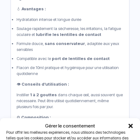
💧
Avantages :
Hydratation intense et longue durée
Soulage rapidement la sècheresse, les irritations, la fatigue
oculaire et
lubrifie les lentilles de contact
Formule douce,
sans conservateur
, adaptée aux yeux
sensibles
Compatible avec le
port de lentilles de contact
Flacon de 10ml pratique et hygiénique pour une utilisation
quotidienne
👁️
Conseils d’utilisation :
Instiller
1 à 2 gouttes
dans chaque œil, aussi souvent que
nécessaire. Peut être utilisé quotidiennement, même
plusieurs fois par jour.
⚙️
Composition :
Gérer le consentement
Solution isotonique contenant de l’
hyaluronate de
Pour offrir les meilleures expériences, nous utilisons des technologies
sodium.
telles que les cookies pour stocker et/ou accéder aux informations des