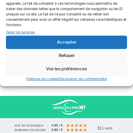
appareils. Le fait de consentir à ces technologies nous permettra de
traiter des données telles que le comportement de navigation ou les ID
uniques sur ce site. Le fait de ne pas consentir ou de retirer son
consentement peut avoir un effet négatif sur certaines caractéristiques et
fonctions.
Gérer les services
Accepter
Avis
Refuser
Livraison offerte à partir de 120€
Paiements sécurisés
Service client
Il n’y a encore aucun avis
Voir les préférences
Seuls les clients connectés ayant acheté ce produit ont la
Politique de cookies
Déclaration de confidentialité
possibilité de laisser un avis.
avis sur la boutique
4.85 / 5
311 avis
évaluation du produit
4.80 / 5