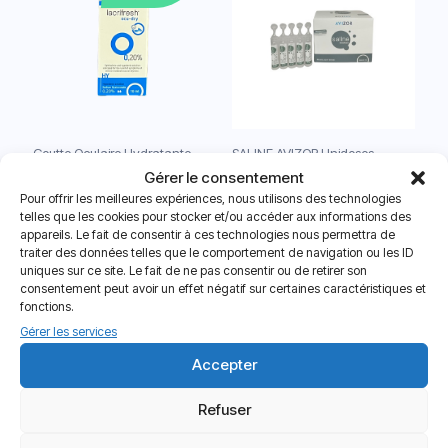
Goutte Oculaire Hydratante
SALINE AVIZOR Unidoses
Lacrifesh Ocu-Dry 0,20%
7.50
€
Gérer le consentement
Pour offrir les meilleures expériences, nous utilisons des technologies
Note
11.50
€
telles que les cookies pour stocker et/ou accéder aux informations des
5.00
sur 5
appareils. Le fait de consentir à ces technologies nous permettra de
traiter des données telles que le comportement de navigation ou les ID
uniques sur ce site. Le fait de ne pas consentir ou de retirer son
consentement peut avoir un effet négatif sur certaines caractéristiques et
Nouveau
Nouveau
fonctions.
Gérer les services
Accepter
Refuser