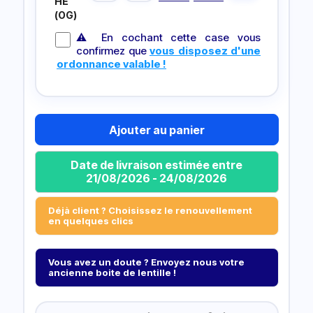
HE
(OG)
⚠ En cochant cette case vous
confirmez que
vous disposez d'une
ordonnance valable !
Ajouter au panier
Date de livraison estimée entre
21/08/2026 - 24/08/2026
Déjà client ? Choisissez le renouvellement
en quelques clics
Vous avez un doute ? Envoyez nous votre
ancienne boite de lentille !