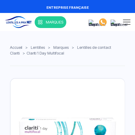
ENTREPRISE FRANÇAISE
MARQUES
Accueil
>
Lentilles
>
Marques
>
Lentilles de contact
Clariti
>
Clariti 1 Day Multifocal