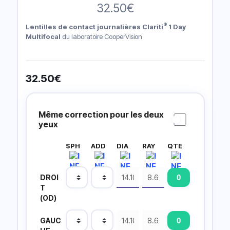
32.50
€
®
Lentilles de contact journalières Clariti
1 Day
Multifocal
du laboratoire CooperVision
32.50
€
Prescripción
Lentillas
Même correction pour les deux
yeux
SPH
ADD
DIA
RAY
QTE
DROI
T
(OD)
GAUC