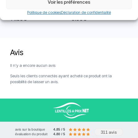
Voir les préférences
Goutte Oculaire Ophtalmic
Goutte Oculaire Hydratante
Hydrofeel
Lacrifesh Moisture 0,10%
Politique de cookies
Déclaration de confidentialité
14.30
€
9.90
€
Avis
Livraison offerte à partir de 120€
Paiements sécurisés
Service client
Il n’y a encore aucun avis
Seuls les clients connectés ayant acheté ce produit ont la
possibilité de laisser un avis.
avis sur la boutique
4.85 / 5
311 avis
évaluation du produit
4.80 / 5