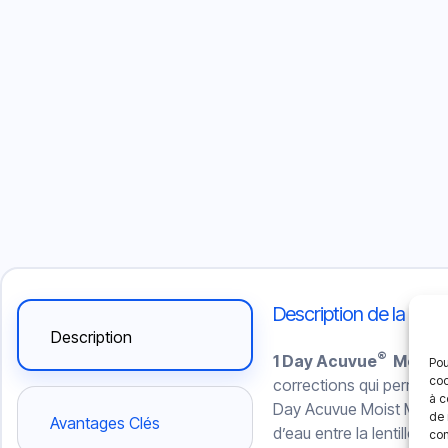
Description de la lenti
Description
®
1 Day Acuvue
Moist
Pou
coo
corrections qui permetten
à c
Day Acuvue Moist Multifo
de 
Avantages Clés
d’eau entre la lentille et 
con