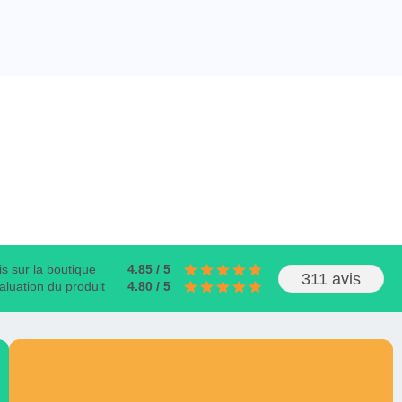
is sur la boutique
4.85 / 5
311 avis
aluation du produit
4.80 / 5