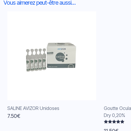
Vous aimerez peut-être aussi…
SALINE AVIZOR Unidoses
Goutte Ocula
Dry 0,20%
7.50
€
Note
11.50
€