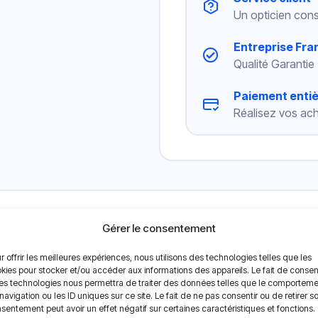
Un opticien cons
Entreprise Fra
Qualité Garantie
Paiement enti
Réalisez vos ach
lle journalière 1 Day Acuvue Moist Multifocal
Gérer le consentement
®
Multifocal
sont des lentilles journalières destinées aux
presby
r offrir les meilleures expériences, nous utilisons des technologies telles que les
kies pour stocker et/ou accéder aux informations des appareils. Le fait de consen
t aux presbytes d’avoir une vision nette et adaptable sur divers
es technologies nous permettra de traiter des données telles que le comportem
cal vous assure un confort tout au long de la journée grâce à u
navigation ou les ID uniques sur ce site. Le fait de ne pas consentir ou de retirer s
l’œil ce qui rend le port de la lentille plus confortable.
sentement peut avoir un effet négatif sur certaines caractéristiques et fonctions.