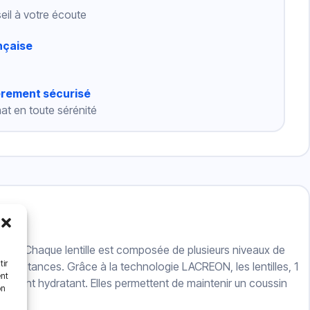
eil à votre écoute
nçaise
èrement sécurisé
at en toute sérénité
tes
. Chaque lentille est composée de plusieurs niveaux de
tir
es distances. Grâce à la technologie LACREON, les lentilles, 1
ent
n agent hydratant. Elles permettent de maintenir un coussin
on