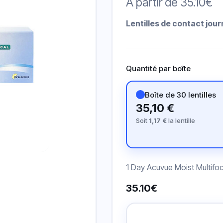
A partir de
35.10
€
Lentilles de contact jou
Quantité par boîte
Boîte de 30 lentilles
35,10 €
Soit
1,17 €
la lentille
1 Day Acuvue Moist Multifoca
35.10
€
Prescripción
Lentillas