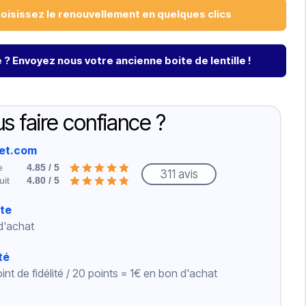
hoisissez le renouvellement en quelques clics
? Envoyez nous votre ancienne boite de lentille !
s faire confiance ?
net.com
e
4.85 / 5
311 avis
uit
4.80 / 5
rte
 d'achat
té
int de fidélité / 20 points = 1€ en bon d'achat