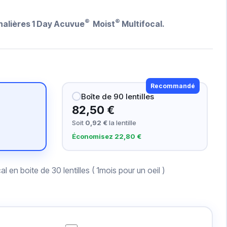
®
®
rnalières 1 Day Acuvue
Moist
Multifocal.
Recommandé
Boîte de 90 lentilles
82,50 €
Soit
0,92 €
la lentille
Économisez 22,80 €
l en boite de 30 lentilles ( 1mois pour un oeil )