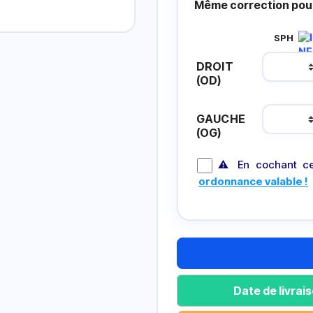
Même correction pour
SPH
DROIT
(OD)
GAUCHE
(OG)
⚠ En cochant ce
ordonnance valable !
Date de livra