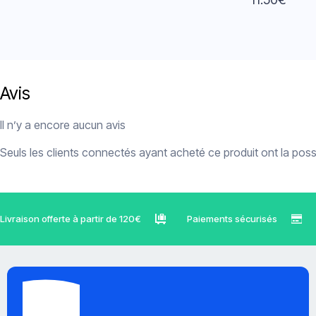
5.00
sur 5
Avis
Il n’y a encore aucun avis
Seuls les clients connectés ayant acheté ce produit ont la possib
Livraison offerte à partir de 120€
Paiements sécurisés