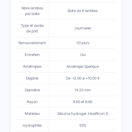
Nbre lentilles
Boite de 6 lentilles
par boite
Type et durée
Journalier
de port
Renouvellement
30 jours
Entretien
Oui
Amétropies
Amétropie Spérique
Dioptrie
De -12.00 à +10.00 δ
Diamètre
14.20 mm
Rayon
8.60 et 8.80
Matériau
Silicone hydrogel Hioxifilcon D
Hydrophilie
55%