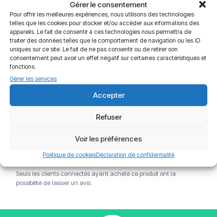
Gérer le consentement
Pour offrir les meilleures expériences, nous utilisons des technologies
telles que les cookies pour stocker et/ou accéder aux informations des
appareils. Le fait de consentir à ces technologies nous permettra de
traiter des données telles que le comportement de navigation ou les ID
uniques sur ce site. Le fait de ne pas consentir ou de retirer son
consentement peut avoir un effet négatif sur certaines caractéristiques et
Jazz Aqua Sensitive – 1 flacon
Jazz Comfort – 3 flacons de
fonctions.
de 350 ml + 1 étui
360 ml + 3 étuis
Gérer les services
12.90
€
23.70
€
Accepter
Refuser
Avis
Voir les préférences
Livraison offerte à partir de 120€
Politique de cookies
Déclaration de confidentialité
Paiements sécurisés
Service client
Il n’y a encore aucun avis
Seuls les clients connectés ayant acheté ce produit ont la
possibilité de laisser un avis.