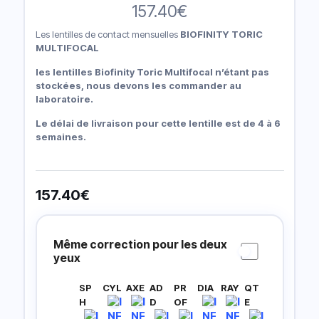
157.40
€
Les lentilles de contact mensuelles
BIOFINITY TORIC
MULTIFOCAL
les lentilles Biofinity Toric Multifocal n’étant pas
stockées, nous devons les commander au
laboratoire.
Le délai de livraison pour cette lentille est de 4 à 6
semaines.
157.40
€
Prescripción
Lentillas
Même correction pour les deux
yeux
SP
CYL
AXE
AD
PR
DIA
RAY
QT
H
D
OF
E