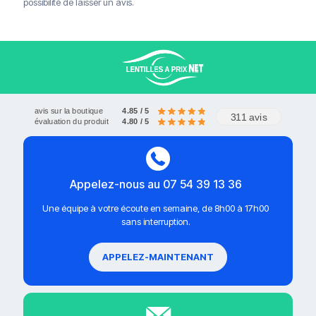
possibilité de laisser un avis.
avis sur la boutique
4.85 / 5
311 avis
évaluation du produit
4.80 / 5
Appelez-nous au 07 54 39 13 36
Une équipe à votre écoute en semaine, de 8h00 à 17h00
sans interruption.
APPELEZ-MAINTENANT