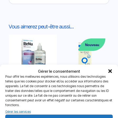
Vous aimerez peut-être aussi…
Nouveau
Gérer le consentement
Pour offrir les meilleures expériences, nous utilisons des technologies
telles que les cookies pour stocker et/ou accéder aux informations des
appareils. Le fait de consentir à ces technologies nous permettra de
Renu MPS – 1 flacon de 360 ml
Goutte Oculaire Hydratante
traiter des données telles que le comportement de navigation ou les ID
+ 1 étui
Lacrifesh Ocu-Dry 0,20%
uniques sur ce site. Le fait de ne pas consentir ou de retirer son
12.80
€
consentement peut avoir un effet négatif sur certaines caractéristiques et
Note
fonctions.
11.50
€
5.00
sur 5
Gérer les services