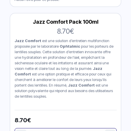
Jazz Comfort Pack 100ml
8.70
€
Jazz Comfort
est une solution d’entretien multifonction
proposée par le laboratoire
Ophtalmic
pour les porteurs de
lentilles souples. Cette solution d’entretien innovante offre
une hydratation en profondeur de l’œil, empêchant la
sécheresse oculaire et les irritations et assurant ainsi une
vision nette et claire tout au long de la journée.
Jazz
Comfort
est une option pratique et efficace pour ceux qui
cherchent à améliorer le confort de leurs yeux lorsqu’ils
portent des lentilles. En résumé,
Jazz Comfort
est une
solution polyvalente qui répond aux besoins des utilisateurs
de lentilles souples.
8.70
€
quantité