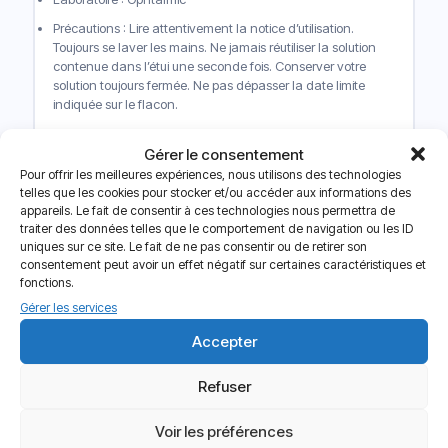
Précautions : Lire attentivement la notice d’utilisation.
Toujours se laver les mains. Ne jamais réutiliser la solution
contenue dans l’étui une seconde fois. Conserver votre
solution toujours fermée. Ne pas dépasser la date limite
indiquée sur le flacon.
Conseils d’utilisation
de la
Gérer le consentement
solution Jazz Comfort du
Pour offrir les meilleures expériences, nous utilisons des technologies
telles que les cookies pour stocker et/ou accéder aux informations des
laboratoire Ophtalmic
appareils. Le fait de consentir à ces technologies nous permettra de
traiter des données telles que le comportement de navigation ou les ID
uniques sur ce site. Le fait de ne pas consentir ou de retirer son
Si vous portez des lentilles de contact, il est crucial de
consentement peut avoir un effet négatif sur certaines caractéristiques et
nettoyer et désinfecter correctement vos lentilles pour éviter
fonctions.
tout risque d’infection. La solution de nettoyage Jazz
Gérer les services
Comfort est une solution efficace et facile à utiliser pour
nettoyer et désinfecter vos lentilles.
Accepter
Le mode d’utilisation de
Jazz Comfort
est très simple. Tout
Refuser
d’abord, vous devez masser doucement vos lentilles de
contact avec la solution. Assurez-vous que toute la surface
de la lentille est couverte de solution. Ensuite, vous devez
Voir les préférences
laisser vos lentilles tremper dans la solution pendant au