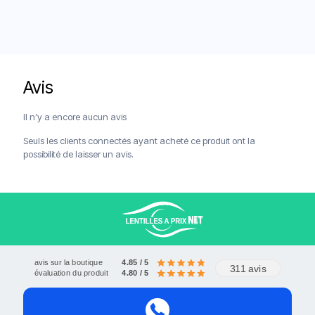
Avis
Livraison offerte à partir de 120€
Paiements sécurisés
Service client
Il n’y a encore aucun avis
Seuls les clients connectés ayant acheté ce produit ont la
possibilité de laisser un avis.
avis sur la boutique
4.85 / 5
311 avis
évaluation du produit
4.80 / 5