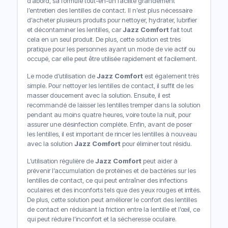
d’abord, sa formule tout-en-un facilite grandement
l’entretien des lentilles de contact. Il n’est plus nécessaire
d’acheter plusieurs produits pour nettoyer, hydrater, lubrifier
et décontaminer les lentilles, car
Jazz Comfort
fait tout
cela en un seul produit. De plus, cette solution est très
pratique pour les personnes ayant un mode de vie actif ou
occupé, car elle peut être utilisée rapidement et facilement.
Le mode d’utilisation de
Jazz Comfort
est également très
simple. Pour nettoyer les lentilles de contact, il suffit de les
masser doucement avec la solution. Ensuite, il est
recommandé de laisser les lentilles tremper dans la solution
pendant au moins quatre heures, voire toute la nuit, pour
assurer une désinfection complète. Enfin, avant de poser
les lentilles, il est important de rincer les lentilles à nouveau
avec la solution
Jazz Comfort
pour éliminer tout résidu.
L’utilisation régulière de
Jazz Comfort
peut aider à
prévenir l’accumulation de protéines et de bactéries sur les
lentilles de contact, ce qui peut entraîner des infections
oculaires et des inconforts tels que des yeux rouges et irrités.
De plus, cette solution peut améliorer le confort des lentilles
de contact en réduisant la friction entre la lentille et l’œil, ce
qui peut réduire l’inconfort et la sécheresse oculaire.