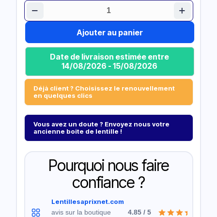
quantité
de
Menicare
Ajouter au panier
Pure
Date de livraison estimée entre
14/08/2026 - 15/08/2026
Déjà client ? Choisissez le renouvellement
en quelques clics
Vous avez un doute ? Envoyez nous votre
ancienne boite de lentille !
Pourquoi nous faire
confiance ?
Lentillesaprixnet.com
avis sur la boutique
4.85 / 5