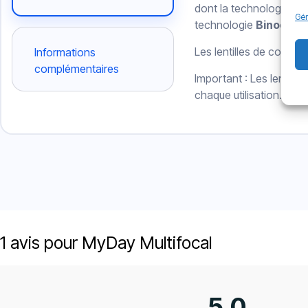
dont la technologie Sma
Gér
technologie
Binocula
Les lentilles de contac
Informations
complémentaires
Important : Les lentille
chaque utilisation.
1 avis pour
MyDay Multifocal
5,0