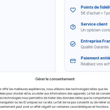
Points de fidéli
5€ d'achat = 1 po
Service client
Un opticien cons
Entreprise Fra
Qualité Garantie
Paiement enti
Réalisez vos ach
Gérer le consentement
r offrir les meilleures expériences, nous utilisons des technologies telles que les
kies pour stocker et/ou accéder aux informations des appareils. Le fait de consen
es technologies nous permettra de traiter des données telles que le comportem
atoires Cooper Vision, les lentilles
MyDay Multifocal
se venden
navigation ou les ID uniques sur ce site. Le fait de ne pas consentir ou de retirer s
. Composées de silicone hydrogel, les lentilles
My day Multifoc
sentement peut avoir un effet négatif sur certaines caractéristiques et fonctions.