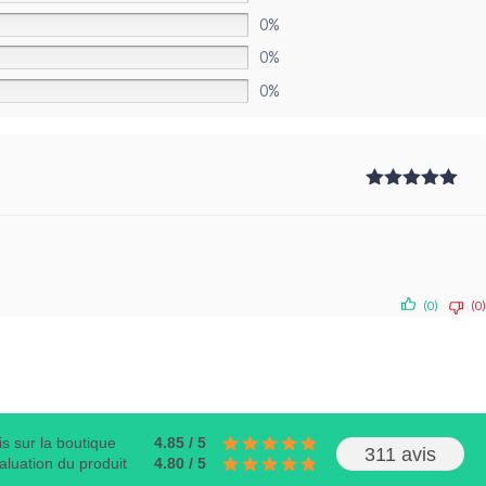
0%
0%
0%
Note
5
sur
5
(0)
(0)
is sur la boutique
4.85 / 5
311 avis
aluation du produit
4.80 / 5