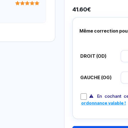
41.60
€
Note
5
sur
5
Prescripción
Lentillas
Même correction pour
DROIT (OD)
GAUCHE (OG)
⚠ En cochant ce
ordonnance valable !