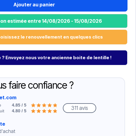
Ajouter au panier
ison estimée entre 14/08/2026 - 15/08/2026
hoisissez le renouvellement en quelques clics
? Envoyez nous votre ancienne boite de lentille !
s faire confiance ?
net.com
e
4.85 / 5
311 avis
uit
4.80 / 5
rte
 d'achat