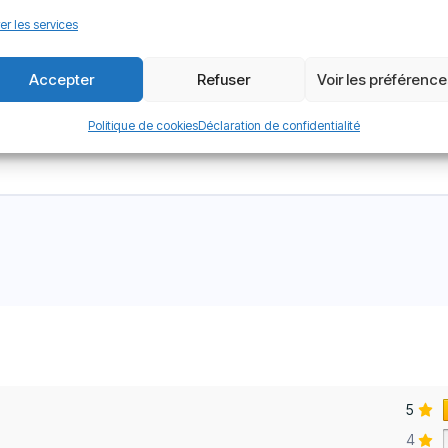
rt Silicone qui permet d’augmenter la teneur en eau améliorant
er les services
r Progressive System
assurant une vision optimale toute au lo
t
MyDay Multifocal
sont teintées pour faciliter la manipulatio
Accepter
Refuser
Voir les préférenc
s MyDay Multifocal sont des lentilles journalières il est impératif 
Politique de cookies
Déclaration de confidentialité
5
4