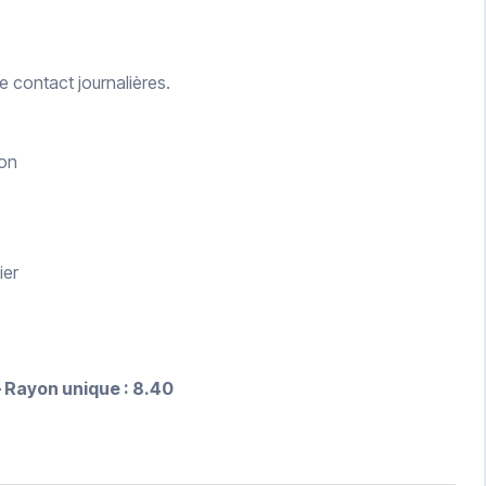
de contact journalières.
ion
ier
– Rayon unique : 8.40