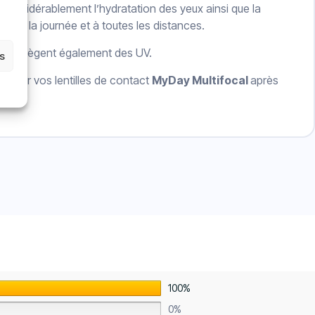
 considérablement l’hydratation des yeux ainsi que la
ng de la journée et à toutes les distances.
n et protègent également des UV.
es
de Jeter vos lentilles de contact
MyDay Multifocal
après
100%
0%