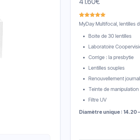
41.60
€
Noté
1
5.00
MyDay Multifocal, lentilles 
sur 5
basé sur
Boite de 30 lentilles
notation
client
Laboratoire Coopervis
Corrige : la presbytie
Lentilles souples
Renouvellement journal
Teinte de manipulation
Filtre UV
Diamètre unique : 14.20 