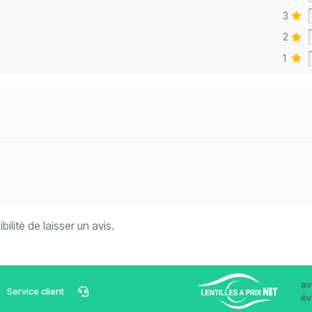
3
2
1
ilité de laisser un avis.
av
Service client
év