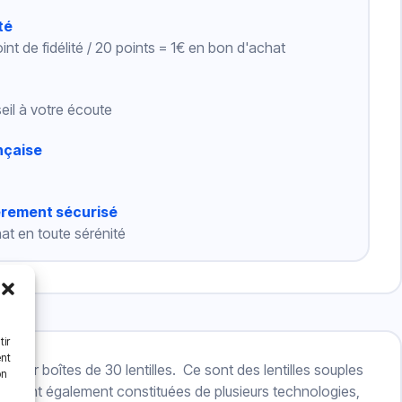
té
int de fidélité / 20 points = 1€ en bon d'achat
eil à votre écoute
nçaise
èrement sécurisé
at en toute sérénité
tir
ent
t par boîtes de 30 lentilles. Ce sont des lentilles souples
on
al
sont également constituées de plusieurs technologies,