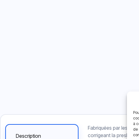
Pou
coo
à c
Fabriquées par les labor
de 
corrigeant la presbytie
con
Description