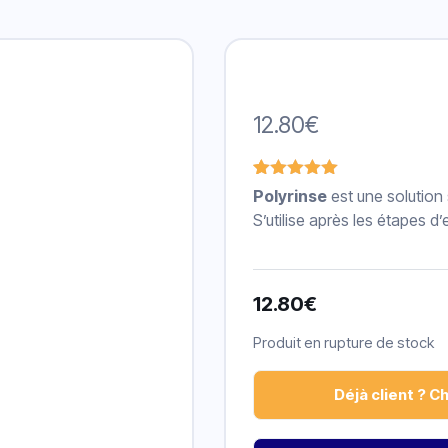
12.80
€
Noté
1
5.00
Polyrinse
est une solution 
sur 5
S’utilise après les étapes d’
basé sur
notation
client
12.80
€
Produit en rupture de stock
Déjà client ? C