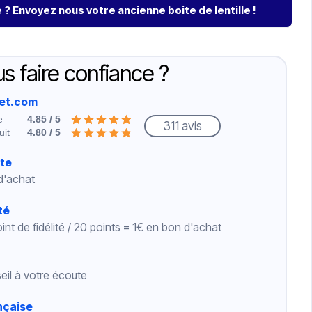
? Envoyez nous votre ancienne boite de lentille !
s faire confiance ?
net.com
e
4.85 / 5
311 avis
uit
4.80 / 5
rte
 d'achat
té
int de fidélité / 20 points = 1€ en bon d'achat
eil à votre écoute
nçaise