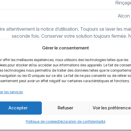
Rinçag
Alcon
ire attentivement la notice d’utilisation. Toujours se laver les ma
seconde fois. Conserver votre solution toujours fermée. Ne
Gérer le consentement
r offrir les meilleures expériences, nous utilisons des technologies telles que les
kies pour stocker et/ou accéder aux informations des appareils. Le fait de consen
es technologies nous permettra de traiter des données telles que le comportem
navigation ou les ID uniques sur ce site. Le fait de ne pas consentir ou de retirer s
sentement peut avoir un effet négatif sur certaines caractéristiques et fonctions.
er les services
Accepter
Refuser
Voir les préférenc
5
Politique de cookies
Déclaration de confidentialité
4