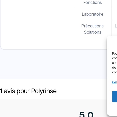
Fonctions
Laboratoire
Précautions
L
Solutions
Pou
coo
à c
de 
con
Gér
1 avis pour
Polyrinse
5,0