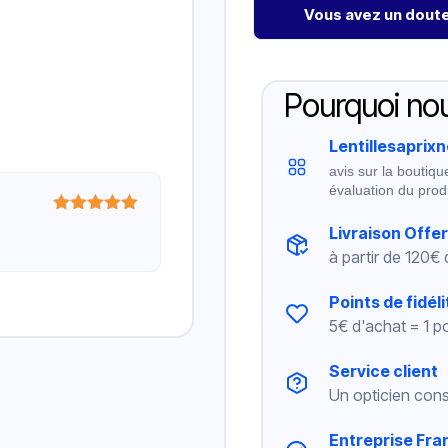
Vous avez un doute 
Pourquoi nou
Lentillesaprix
avis sur la boutiqu
évaluation du prod
Note
5
sur
Livraison Offe
5
à partir de 120€
Points de fidéli
5€ d'achat = 1 po
Service client
Un opticien cons
Entreprise Fra