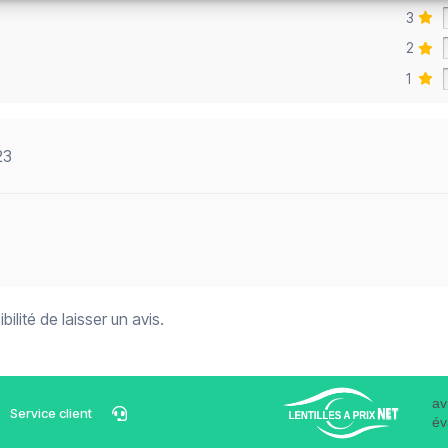
3
2
1
23
ilité de laisser un avis.
av
Service client
év