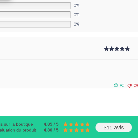
0%
0%
0%
Note
5
sur
5
(0)
(0)
is sur la boutique
4.85 / 5
311 avis
aluation du produit
4.80 / 5