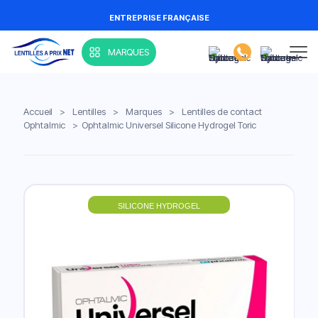
ENTREPRISE FRANÇAISE
MARQUES
Accueil
>
Lentilles
>
Marques
>
Lentilles de contact
Ophtalmic
>
Ophtalmic Universel Silicone Hydrogel Toric
SILICONE HYDROGEL