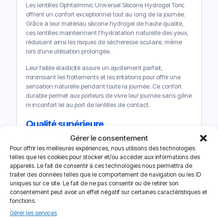
Les lentilles Ophtalmmic Universel Silicone Hydrogel Toric
offrent un confort exceptionnel tout au long de la journée.
Grâce à leur matériau silicone hydrogel de haute qualité,
ces lentilles maintiennent l’hydratation naturelle des yeux,
réduisant ainsi les risques de sécheresse oculaire, même
lors d’une utilisation prolongée.
Leur faible élasticité assure un ajustement parfait,
minimisant les frottements et les irritations pour offrir une
sensation naturelle pendant toute la journée. Ce confort
durable permet aux porteurs de vivre leur journée sans gêne
ni inconfort lié au port de lentilles de contact.
Qualité supérieure
Gérer le consentement
Les lentilles Ophtalmmic Universel Silicone Hydrogel Toric
Pour offrir les meilleures expériences, nous utilisons des technologies
intègrent une qualité remarquable pour une vision nette et
telles que les cookies pour stocker et/ou accéder aux informations des
précise. Grâce à une conception torique stable et une
appareils. Le fait de consentir à ces technologies nous permettra de
technologie avancée, ces lentilles corrigent efficacement
traiter des données telles que le comportement de navigation ou les ID
les irrégularités de la cornées liées à l’astigmatisme.
uniques sur ce site. Le fait de ne pas consentir ou de retirer son
consentement peut avoir un effet négatif sur certaines caractéristiques et
En réduisant les distorsions visuelles, ces lentilles
fonctions.
garantissent une vision claire et stable à toutes les
Gérer les services
distances focales. Cette précision optique assurer une