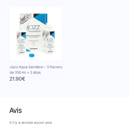
Jazz Aqua Sensitive – 3 flacons
de 350 ml + 3 étuis
21.90
€
Avis
Livraison offerte à partir de 120€
Paiements sécurisés
Service client
Il n’y a encore aucun avis