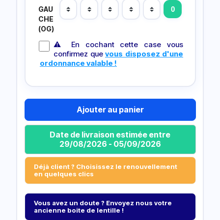
GAU
CHE
(OG)
⚠ En cochant cette case vous
confirmez que
vous disposez d'une
ordonnance valable !
Ajouter au panier
Date de livraison estimée entre
29/08/2026 - 05/09/2026
Déjà client ? Choisissez le renouvellement
en quelques clics
Vous avez un doute ? Envoyez nous votre
ancienne boite de lentille !