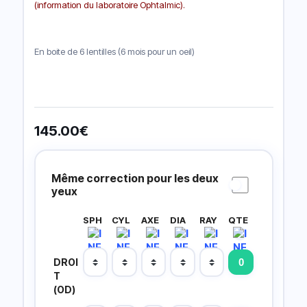
(information du laboratoire Ophtalmic).
En boite de 6 lentilles (6 mois pour un oeil)
145.00
€
Prescripción
Lentillas
Même correction pour les deux
yeux
SPH
CYL
AXE
DIA
RAY
QTE
DROI
T
(OD)