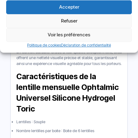
netteté exceptionnelle, même dans des situations
Accepter
exigeantes (lecture de petits caractères, conduite de nuit…).
Refuser
Conclusion
Les lentilles Ophtalmic Universel Silicone Hydrogel Toric
Voir les préférences
révolutionnent la correction de l’astigmatisme en offrant
Politique de cookies
Déclaration de confidentialité
une clarté visuelle inégalée, une adaptation sur mesure et
un confort durable. Grâce à leur qualité exceptionnelle, elles
offrent une netteté visuelle précise et stable, garantissant
ainsi une expérience visuelle agréable pour tous les porteurs.
Caractéristiques de la
lentille mensuelle Ophtalmic
Universel Silicone Hydrogel
Toric
Lentilles : Souple
Nombre lentilles par boite : Boite de 6 lentilles