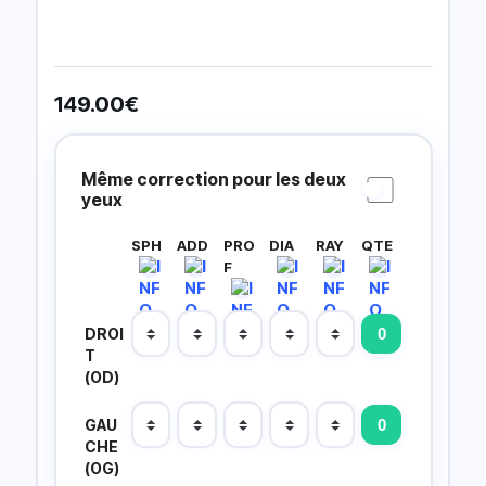
149.00
€
Prescripción
Lentillas
Même correction pour les deux
yeux
SPH
ADD
PRO
DIA
RAY
QTE
F
DROI
T
(OD)
GAU
CHE
(OG)