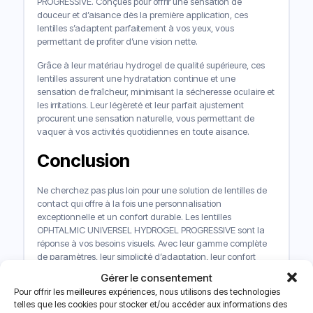
PROGRESSIVE. Conçues pour offrir une sensation de
douceur et d’aisance dès la première application, ces
lentilles s’adaptent parfaitement à vos yeux, vous
permettant de profiter d’une vision nette.
Grâce à leur matériau hydrogel de qualité supérieure, ces
lentilles assurent une hydratation continue et une
sensation de fraîcheur, minimisant la sécheresse oculaire et
les irritations. Leur légèreté et leur parfait ajustement
procurent une sensation naturelle, vous permettant de
vaquer à vos activités quotidiennes en toute aisance.
Conclusion
Ne cherchez pas plus loin pour une solution de lentilles de
contact qui offre à la fois une personnalisation
exceptionnelle et un confort durable. Les lentilles
OPHTALMIC UNIVERSEL HYDROGEL PROGRESSIVE sont la
réponse à vos besoins visuels. Avec leur gamme complète
de paramètres, leur simplicité d’adaptation, leur confort
inégalé et leur composition, elles sont la meilleure option
Gérer le consentement
pour une vision nette et confortable au quotidien. Optez
Pour offrir les meilleures expériences, nous utilisons des technologies
pour la qualité et la personnalisation avec OPHTALMIC
telles que les cookies pour stocker et/ou accéder aux informations des
UNIVERSEL HYDROGEL PROGRESSIVE et offrez à vos yeux le