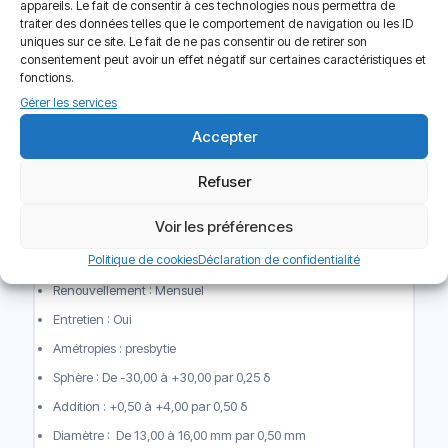
appareils. Le fait de consentir à ces technologies nous permettra de
meilleur.
traiter des données telles que le comportement de navigation ou les ID
uniques sur ce site. Le fait de ne pas consentir ou de retirer son
Caractéristiques de la
consentement peut avoir un effet négatif sur certaines caractéristiques et
fonctions.
lentille mensuelle Ophtalmic
Gérer les services
Universel Hydrogel
Accepter
Progressive
Refuser
Lentilles : Souple
Voir les préférences
Nombre lentilles par boite : Boite de 6 lentilles
Politique de cookies
Déclaration de confidentialité
Type et durée de port : Journalier
Renouvellement : Mensuel
Entretien : Oui
Amétropies : presbytie
Sphère : De -30,00 à +30,00 par 0,25 δ
Addition : +0,50 à +4,00 par 0,50 δ
Diamètre : De 13,00 à 16,00 mm par 0,50 mm