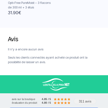
Opti-Free PureMoist – 3 flacons
de 300 ml + 3 étuis
31.90
€
Avis
Livraison offerte à partir de 120€
Paiements sécurisés
Service client
Il n’y a encore aucun avis
Seuls les clients connectés ayant acheté ce produit ont la
possibilité de laisser un avis.
avis sur la boutique
4.85 / 5
311 avis
évaluation du produit
4.80 / 5