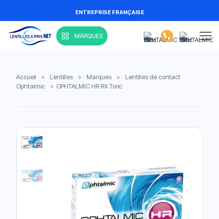
ENTREPRISE FRANÇAISE
MARQUES
Accueil
>
Lentilles
>
Marques
>
Lentilles de contact
Ophtalmic
>
OPHTALMIC HR RX Toric