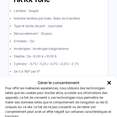
Lentilles : Souple
Nombre lentilles par boite : Boite de 6 lentilles
Type et durée de port : Journalier
Renouvellement : 30 jours
Entretien : Oui
Amétropies : Amétropie Astigmatisme
Dioptrie : De -10.00 à +10.00 δ
Cylindre : -5,75 / -5,25 / -4,75 / -4,25 / -3 ;75
De 5 à 180° par 5°
Diamètre : 14.40 mm
Gérer le consentement
Rayon : 8.70 mm
Pour offrir les meilleures expériences, nous utilisons des technologies
telles que les cookies pour stocker et/ou accéder aux informations des
Matériau : Silicone hydrogel Somofilcon
appareils. Le fait de consentir à ces technologies nous permettra de
Hydrophilie : 58%
traiter des données telles que le comportement de navigation ou les ID
uniques sur ce site. Le fait de ne pas consentir ou de retirer son
Protection UV : Filtre UV
consentement peut avoir un effet négatif sur certaines caractéristiques et
fonctions.
Précaution d’emploi : Lire attentivement la notice