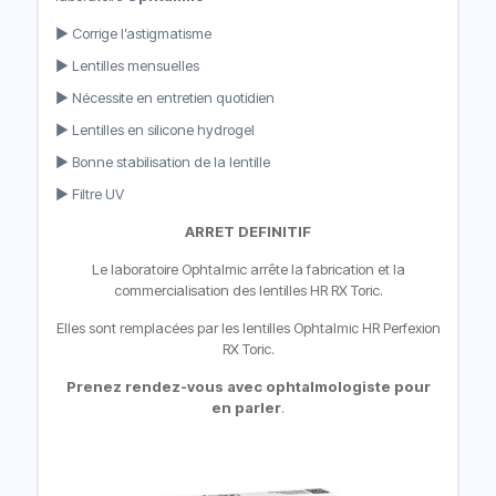
► Corrige l’astigmatisme
► Lentilles mensuelles
► Nécessite en entretien quotidien
► Lentilles en silicone hydrogel
► Bonne stabilisation de la lentille
► Filtre UV
ARRET DEFINITIF
Le laboratoire Ophtalmic arrête la fabrication et la
commercialisation des lentilles HR RX Toric.
Elles sont remplacées par les lentilles
Ophtalmic HR Perfexion
RX Toric
.
Prenez rendez-vous avec ophtalmologiste pour
en parler
.