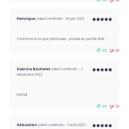
(0)
(0)
Henrique
(client confirmé)
–
16 juin 2022
Note
5
sur 5
Conforme à ce que j’attendais , produit en parfait état .
(0)
(0)
Sabrina Bachelet
(client confirmé)
–
3
décembre 2022
Note
5
sur 5
Parfait
(0)
(0)
Sébastien
(client confirmé)
–
1 avril 2023