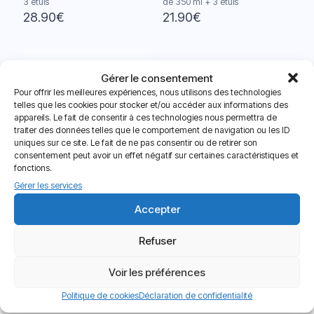
3 étuis
de 350 ml + 3 étuis
28.90
€
21.90
€
Gérer le consentement
Pour offrir les meilleures expériences, nous utilisons des technologies
telles que les cookies pour stocker et/ou accéder aux informations des
Sold out
appareils. Le fait de consentir à ces technologies nous permettra de
traiter des données telles que le comportement de navigation ou les ID
uniques sur ce site. Le fait de ne pas consentir ou de retirer son
consentement peut avoir un effet négatif sur certaines caractéristiques et
fonctions.
Gérer les services
Opti-Free PureMoist – 3 flacons
de 300 ml + 3 étuis
Accepter
31.90
€
Refuser
Voir les préférences
9 avis pour
Ophtalmic HR Spheric
Politique de cookies
Déclaration de confidentialité