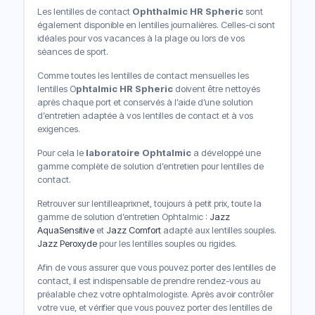
Les lentilles de contact
Ophthalmic HR Spheric
sont
également disponible en lentilles journalières. Celles-ci sont
idéales pour vos vacances à la plage ou lors de vos
séances de sport.
Comme toutes les lentilles de contact mensuelles les
lentilles O
phtalmic HR Spheric
doivent être nettoyés
après chaque port et conservés à l’aide d’une solution
d’entretien adaptée à vos lentilles de contact et à vos
exigences.
Pour cela le
laboratoire Ophtalmic
a développé une
gamme complète de solution d’entretien pour lentilles de
contact.
Retrouver sur lentilleaprixnet, toujours à petit prix, toute la
gamme de solution d’entretien Ophtalmic :
Jazz
AquaSensitive
et
Jazz Comfort
adapté aux lentilles souples.
Jazz Peroxyde
pour les lentilles souples ou rigides.
Afin de vous assurer que vous pouvez porter des lentilles de
contact, il est indispensable de prendre rendez-vous au
préalable chez votre ophtalmologiste. Après avoir contrôler
votre vue, et vérifier que vous pouvez porter des lentilles de