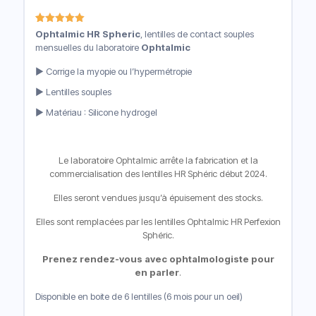
Noté
9
5.00
Ophtalmic HR Spheric
, lentilles de contact souples
sur 5
mensuelles du laboratoire
Ophtalmic
basé sur
notations
client
► Corrige la myopie ou l’hypermétropie
► Lentilles souples
► Matériau : Silicone hydrogel
Le laboratoire Ophtalmic arrête la fabrication et la
commercialisation des lentilles HR Sphéric début 2024.
Elles seront vendues jusqu’à épuisement des stocks.
Elles sont remplacées par les lentilles
Ophtalmic HR Perfexion
Sphéric.
Prenez rendez-vous avec ophtalmologiste pour
en parler
.
Disponible en boite de 6 lentilles (6 mois pour un oeil)