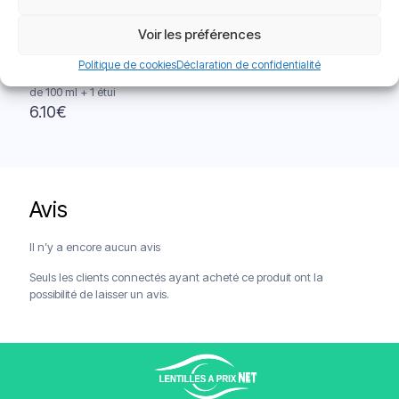
Voir les préférences
Politique de cookies
Déclaration de confidentialité
Acuvue RevitaLens – 1 flacon
de 100 ml + 1 étui
6.10
€
Avis
Livraison offerte à partir de 120€
Paiements sécurisés
Service client
Il n’y a encore aucun avis
Seuls les clients connectés ayant acheté ce produit ont la
possibilité de laisser un avis.