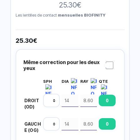
25.30
€
Les lentilles de contact
mensuelles BIOFINITY
25.30
€
Prescripción
Lentillas
Même correction pour les deux
yeux
SPH
DIA
RAY
QTE
DROIT
(OD)
GAUCH
E (OG)