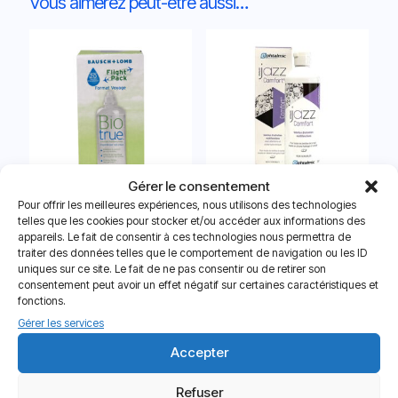
Vous aimerez peut-être aussi…
Gérer le consentement
Pour offrir les meilleures expériences, nous utilisons des technologies
Biotrue – 1 flacon de 100 ml + 1
Jazz Comfort – 1 flacon de 360
telles que les cookies pour stocker et/ou accéder aux informations des
étui
ml + 1 étui
appareils. Le fait de consentir à ces technologies nous permettra de
7.50
€
12.90
€
traiter des données telles que le comportement de navigation ou les ID
uniques sur ce site. Le fait de ne pas consentir ou de retirer son
consentement peut avoir un effet négatif sur certaines caractéristiques et
fonctions.
Gérer les services
Accepter
Refuser