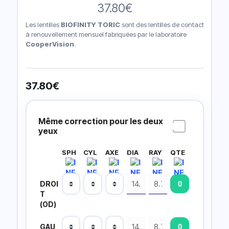
37.80
€
Les lentilles
BIOFINITY TORIC
sont des lentilles de contact
à renouvellement mensuel fabriquées par le laboratoire
CooperVision
.
37.80
€
Prescripción
Lentillas
Même correction pour les deux
yeux
SPH
CYL
AXE
DIA
RAY
QTE
DROI
T
(OD)
GAU