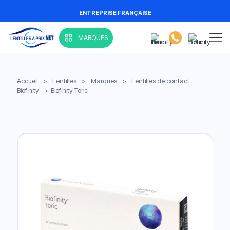
ENTREPRISE FRANÇAISE
MARQUES
Accueil
>
Lentilles
>
Marques
>
Lentilles de contact
Biofinity
>
Biofinity Toric