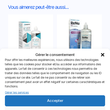
Vous aimerez peut-être aussi…
Gérer le consentement
Pour offrir les meilleures expériences, nous utilisons des technologies
telles que les cookies pour stocker et/ou accéder aux informations des
Jazz Aqua Sensitive – 1 flacon
Renu MPS – 1 flacon de 360 ml
appareils. Le fait de consentir à ces technologies nous permettra de
de 350 ml + 1 étui
+ 1 étui
traiter des données telles que le comportement de navigation ou les ID
12.90
€
12.80
€
uniques sur ce site. Le fait de ne pas consentir ou de retirer son
consentement peut avoir un effet négatif sur certaines caractéristiques et
fonctions.
Gérer les services
Accepter
Sold out