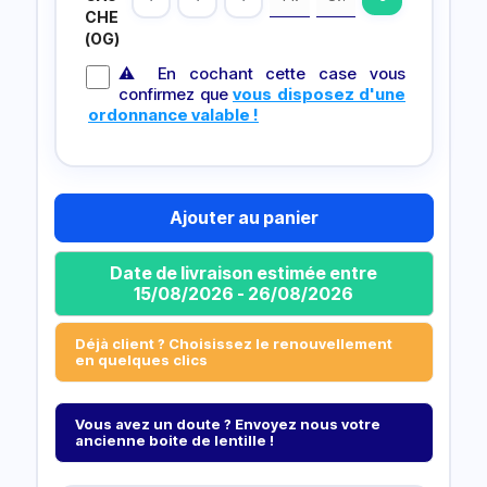
CHE
(OG)
⚠ En cochant cette case vous
confirmez que
vous disposez d'une
ordonnance valable !
Ajouter au panier
Date de livraison estimée entre
15/08/2026 - 26/08/2026
Déjà client ? Choisissez le renouvellement
en quelques clics
Vous avez un doute ? Envoyez nous votre
ancienne boite de lentille !