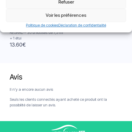
Refuser
Voir les préférences
Politique de cookies
Déclaration de confidentialité
REGARD – 30 unidoses de 7,5 ml
+ 1 étui
13.60
€
Avis
Livraison offerte à partir de 120€
Paiements sécurisés
Service client
Il n’y a encore aucun avis
Seuls les clients connectés ayant acheté ce produit ont la
possibilité de laisser un avis.