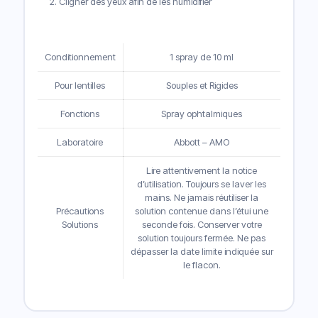
Cligner des yeux afin de les humidifier
Conditionnement
1 spray de 10 ml
Pour lentilles
Souples et Rigides
Fonctions
Spray ophtalmiques
Laboratoire
Abbott – AMO
Lire attentivement la notice
d’utilisation. Toujours se laver les
mains. Ne jamais réutiliser la
Précautions
solution contenue dans l’étui une
Solutions
seconde fois. Conserver votre
solution toujours fermée. Ne pas
dépasser la date limite indiquée sur
le flacon.