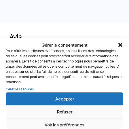
Avis
Livraison offerte à partir de 120€
Gérer le consentement
Paiements sécurisés
Service client
Il n’y a encore aucun avis
Pour offrir les meilleures expériences, nous utilisons des technologies
telles que les cookies pour stocker et/ou accéder aux informations des
Seuls les clients connectés ayant acheté ce produit ont la
appareils. Le fait de consentir à ces technologies nous permettra de
possibilité de laisser un avis.
traiter des données telles que le comportement de navigation ou les ID
uniques sur ce site. Le fait de ne pas consentir ou de retirer son
consentement peut avoir un effet négatif sur certaines caractéristiques et
fonctions.
Gérer les services
Accepter
avis sur la boutique
4.85 / 5
311 avis
Refuser
évaluation du produit
4.80 / 5
Voir les préférences