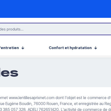
LIVRAISON OFFERTE À PARTIR DE 120€
’entretien
Confort et hydratation
les
nternet www.lentillesaprixnet.com dont l'objet est le commerce d
é 6, rue Eugène Boudin, 76000 Rouen, France, et enregistrée au
85 057 328, ADELI 762651420. L'activité de commerce de détail