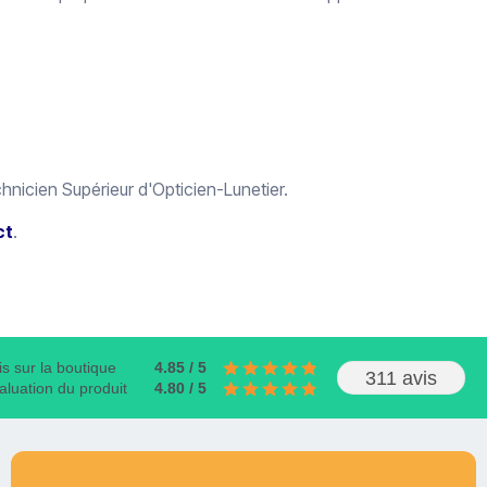
nicien Supérieur d'Opticien-Lunetier.
ct
.
is sur la boutique
4.85 / 5
311 avis
aluation du produit
4.80 / 5