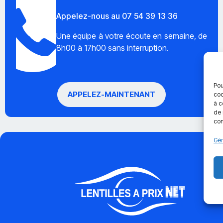
Appelez-nous au 07 54 39 13 36
Une équipe à votre écoute en semaine, de
8h00 à 17h00 sans interruption.
Pou
APPELEZ-MAINTENANT
coo
à c
de 
con
Gér