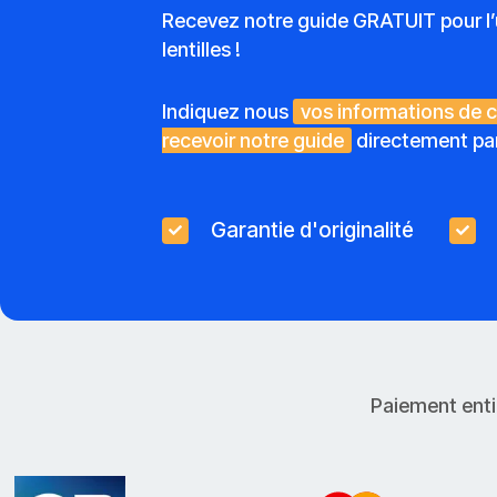
Recevez notre guide GRATUIT pour l’u
lentilles !
Indiquez nous
vos informations de 
recevoir notre guide
directement par
Garantie d'originalité
Paiement enti