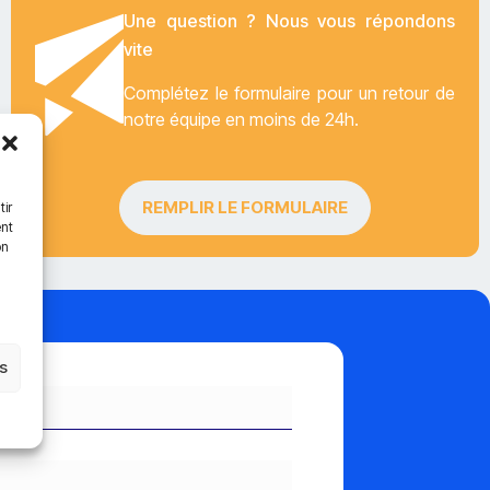
Une question ? Nous vous répondons
vite
Complétez le formulaire pour un retour de
notre équipe en moins de 24h.
REMPLIR LE FORMULAIRE
tir
ent
on
es