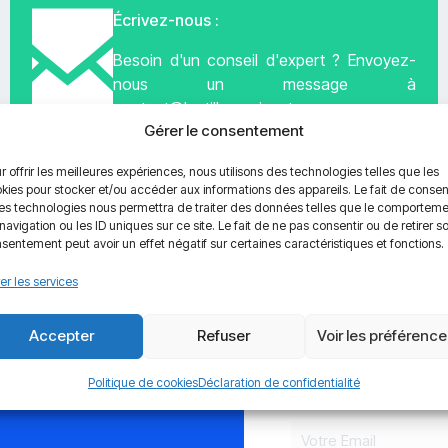
Écrivez-nous :
Besoin d'un conseil d'expert ? Envoyez-
nous un message à
contact@lentillesaprixnet.com
Gérer le consentement
r offrir les meilleures expériences, nous utilisons des technologies telles que les
ÉCRIVEZ MAINTENANT
kies pour stocker et/ou accéder aux informations des appareils. Le fait de consen
es technologies nous permettra de traiter des données telles que le comportem
navigation ou les ID uniques sur ce site. Le fait de ne pas consentir ou de retirer s
sentement peut avoir un effet négatif sur certaines caractéristiques et fonctions.
er les services
Accepter
Refuser
Voir les préférenc
Politique de cookies
Déclaration de confidentialité