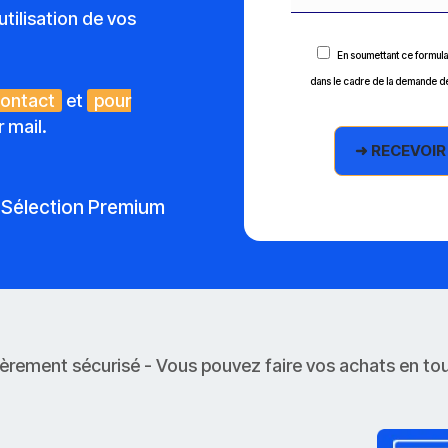
tilisation de vos
En soumettant ce formulai
dans le cadre de la demande de
contact
et
pour
 mail.
Sélection Premium
èrement sécurisé - Vous pouvez faire vos achats en tou